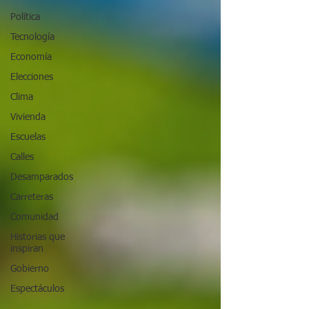
Política
Tecnología
Economía
Elecciones
Clima
Vivienda
Escuelas
Calles
Desamparados
Carreteras
Comunidad
Historias que
inspiran
Gobierno
Espectáculos