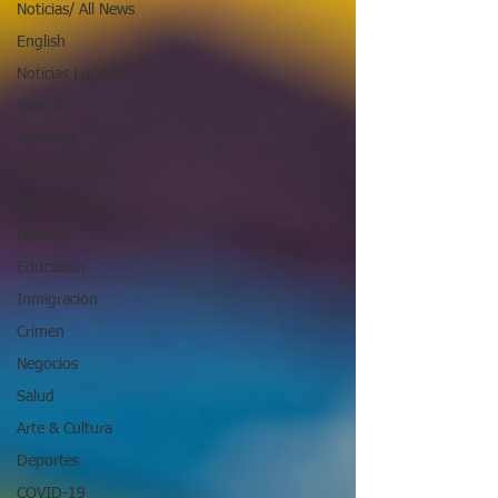
Noticias/ All News
English
Noticias Locales
Estatal
Nacional
Latinoamérica
Así Funciona...
Español
Educación
Inmigración
Crimen
Negocios
Salud
Arte & Cultura
Deportes
COVID-19