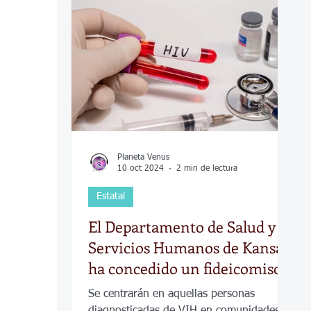
COVID-19
Política
Tecnología
Desamparados
Carreteras
Comuni
Planeta Venus
10 oct 2024
2 min de lectura
Estatal
El Departamento de Salud y
Servicios Humanos de Kansas
ha concedido un fideicomiso
para que trabajadores de salud
Se centrarán en aquellas personas
brinden apoyo a las personas
diagnosticadas de VIH en comunidades