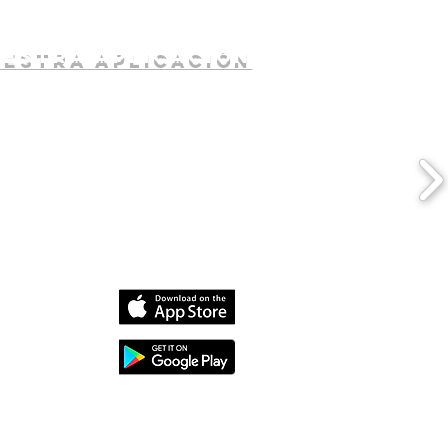
uestra aplicación
dia