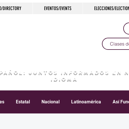
O/DIRECTORY
EVENTOS/EVENTS
ELECCIONES/ELECTIO
Clases d
SPAÑOL: JUNTOS INFORMADOS EN 
IDIOMA
les
Estatal
Nacional
Latinoamérica
Así Fun
Crimen
Negocios
Salud
Arte & Cultura
D