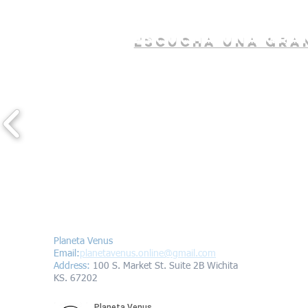
escucha una gran
Contáctanos/Contact us
Planeta Venus
Email:
planetavenus.online
@gmail.com
Address
:
100 S. Market St. Suite 2B Wichita
KS. 67202