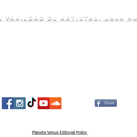
 variedad de artistas. baja n
Socializa Con Nosotros /
Our Social Me
Share
Planeta Venus Editorial Policy