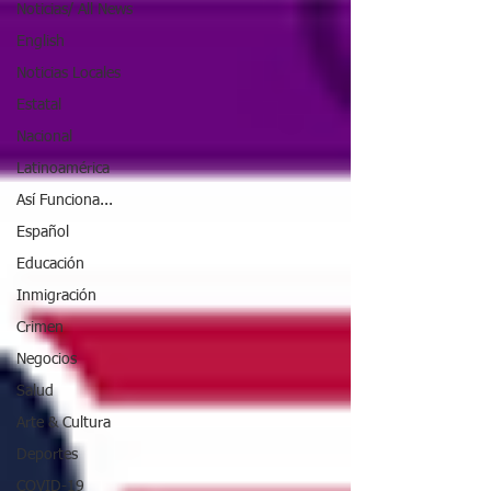
Noticias/ All News
English
Noticias Locales
Estatal
Nacional
Latinoamérica
Así Funciona...
Español
Educación
Inmigración
Crimen
Negocios
Salud
Arte & Cultura
Deportes
COVID-19