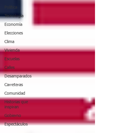
Política
Tecnología
Economía
Elecciones
Clima
Vivienda
Escuelas
Calles
Desamparados
Carreteras
Comunidad
Historias que
inspiran
Gobierno
Espectáculos