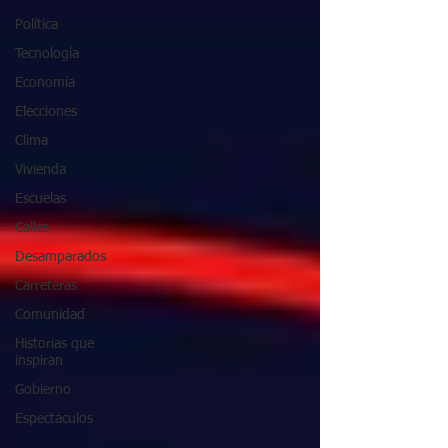
Política
Tecnología
Economía
Elecciones
Clima
Vivienda
Escuelas
Calles
Desamparados
Carreteras
Comunidad
Historias que
inspiran
Gobierno
Espectáculos