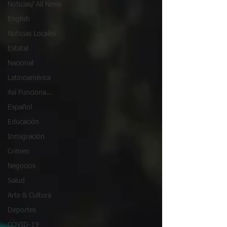
Noticias/ All News
English
Noticias Locales
Estatal
Nacional
Latinoamérica
Así Funciona...
Español
Educación
Inmigración
Crimen
Negocios
Salud
Arte & Cultura
Deportes
COVID-19