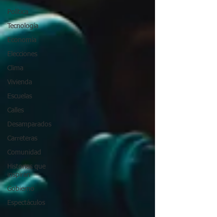
Política
Tecnología
Economía
Elecciones
Clima
Vivienda
Escuelas
Calles
Desamparados
Carreteras
Comunidad
Historias que
inspiran
Gobierno
Espectáculos