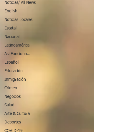
Noticias/ All News
English
Noticias Locales
Estatal
Nacional
Latinoamérica
Así Funciona...
Español
Educación
Inmigración
Crimen
Negocios
Salud
Arte & Cultura
Deportes
COVID-19