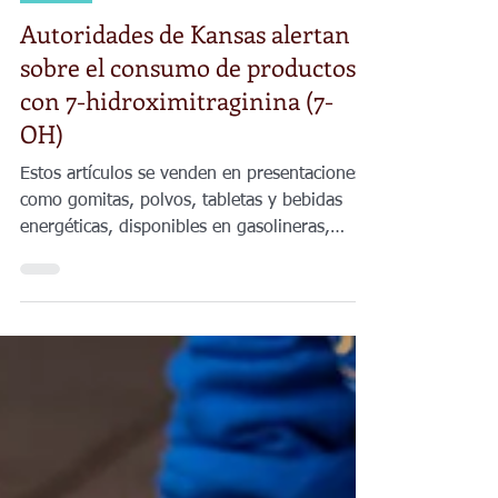
Planeta Venus
24 sept 2025
2 min de lectura
Estatal
Autoridades de Kansas alertan
sobre el consumo de productos
con 7-hidroximitraginina (7-
OH)
Estos artículos se venden en presentaciones
como gomitas, polvos, tabletas y bebidas
energéticas, disponibles en gasolineras,
tiendas de conveniencia, “smoke shops” y en
línea.