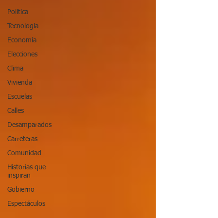
Política
Tecnología
Economía
Elecciones
Clima
Vivienda
Escuelas
Calles
Desamparados
Carreteras
Comunidad
Historias que
inspiran
Gobierno
Espectáculos