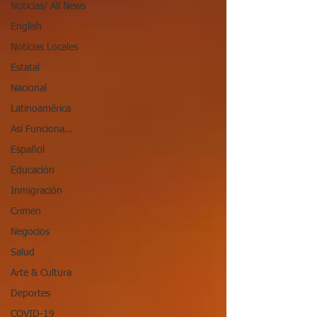
Noticias/ All News
English
Noticias Locales
Estatal
Nacional
Latinoamérica
Así Funciona...
Español
Educación
Inmigración
Crimen
Negocios
Salud
Arte & Cultura
Deportes
COVID-19