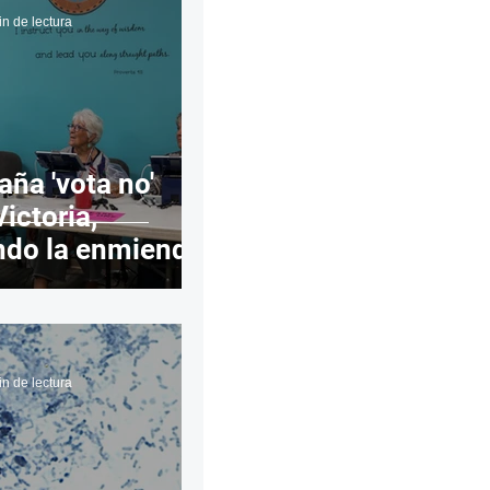
in de lectura
las
Calles
os
ña 'vota no'
ictoria,
ndo la enmienda
cional por un
margen
in de lectura