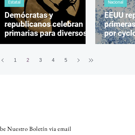
Estatal
Nacional
Demócratas y
EEUU rep
republicanos celebran
primera
primarias para diversos
por cycl
cargos en Kansas
en Mich
1
2
3
4
5
be Nuestro Boletín via email