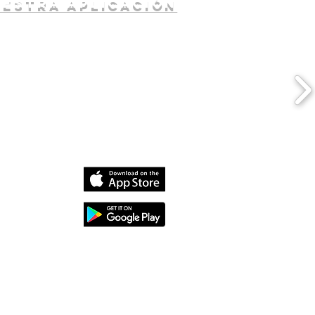
uestra aplicación
dia