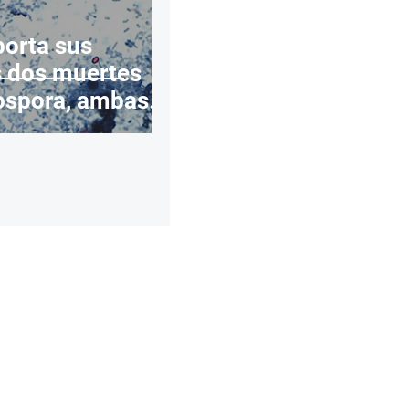
orta sus
s dos muertes
ospora, ambas
igan