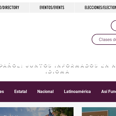
O/DIRECTORY
EVENTOS/EVENTS
ELECCIONES/ELECTIO
Clases d
SPAÑOL: JUNTOS INFORMADOS EN 
IDIOMA
les
Estatal
Nacional
Latinoamérica
Así Fun
Crimen
Negocios
Salud
Arte & Cultura
D