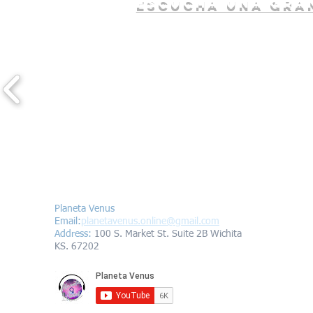
escucha una gran
Contáctanos/Contact us
Planeta Venus
Email:
planetavenus.online
@gmail.com
Address
:
100 S. Market St. Suite 2B Wichita
KS. 67202