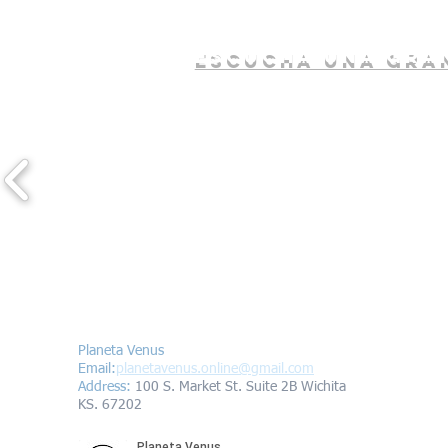
escucha una gran
Contáctanos/Contact us
Planeta Venus
Email:
planetavenus.online
@gmail.com
Address
:
100 S. Market St. Suite 2B Wichita
KS. 67202