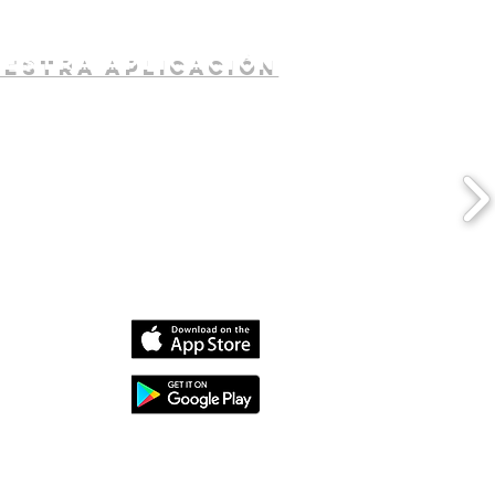
uestra aplicación
dia