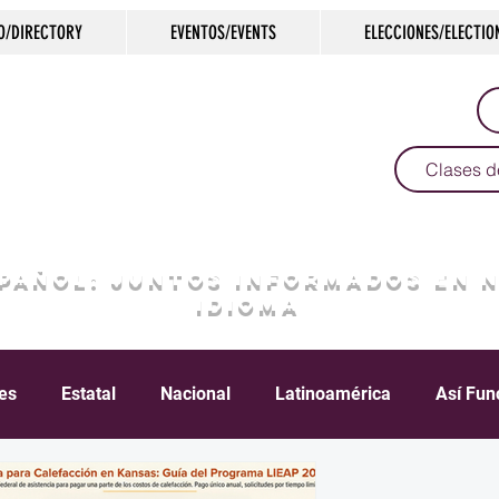
O/DIRECTORY
EVENTOS/EVENTS
ELECCIONES/ELECTIO
Clases d
SPAÑOL: JUNTOS INFORMADOS EN 
IDIOMA
les
Estatal
Nacional
Latinoamérica
Así Fun
Crimen
Negocios
Salud
Arte & Cultura
D