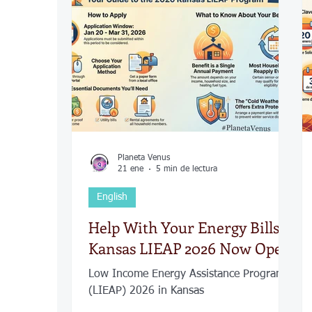
COVID-19
Política
Tecnología
Desamparados
Carreteras
Comuni
Planeta Venus
21 ene
5 min de lectura
English
Help With Your Energy Bills:
Kansas LIEAP 2026 Now Open
Low Income Energy Assistance Program
(LIEAP) 2026 in Kansas