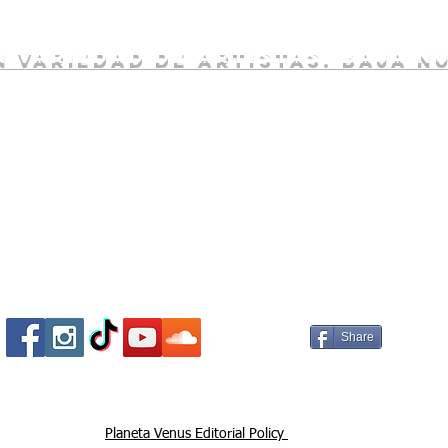
 variedad de artistas. baja n
Socializa Con Nosotros /
Our Social Me
Share
Planeta Venus Editorial Policy