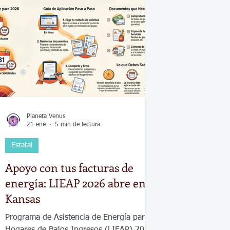
Economía
Elecciones
Clima
Vivienda
Escue
dad
Historias que inspiran
Gobierno
Espectácul
Planeta Venus
21 ene
5 min de lectura
Estatal
Apoyo con tus facturas de
energía: LIEAP 2026 abre en
Kansas
Programa de Asistencia de Energía para
Hogares de Bajos Ingresos (LIEAP) 2026