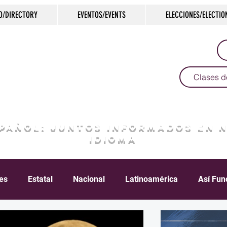
O/DIRECTORY
EVENTOS/EVENTS
ELECCIONES/ELECTIO
Clases d
SPAÑOL: JUNTOS INFORMADOS EN 
IDIOMA
les
Estatal
Nacional
Latinoamérica
Así Fun
Crimen
Negocios
Salud
Arte & Cultura
D