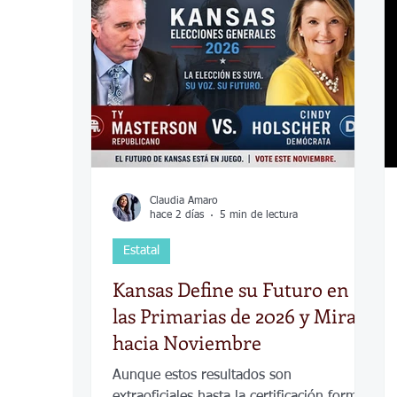
COVID-19
Política
Tecnología
Desamparados
Carreteras
Comuni
Claudia Amaro
hace 2 días
5 min de lectura
Estatal
Kansas Define su Futuro en
las Primarias de 2026 y Mira
hacia Noviembre
Aunque estos resultados son
extraoficiales hasta la certificación formal