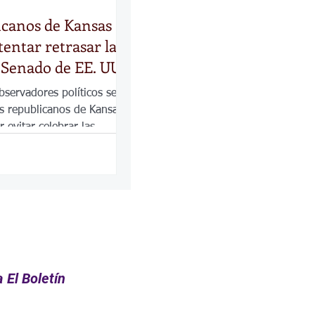
icanos de Kansas
tentar retrasar la
l Senado de EE. UU.
rshall deja el cargo
bservadores políticos se
os republicanos de Kansas
r evitar celebrar las
Senado de EE. UU. este año
 El Boletín