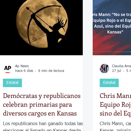
Economía
Elecciones
Clima
Vivienda
Escue
dad
Historias que inspiran
Gobierno
Espectácul
Ap News
Claudia Am
hace 6 días
6 min de lectura
27 jul
5 
Estatal
Estatal
Demócratas y republicanos
Chris Mann
celebran primarias para
Equipo Roj
diversos cargos en Kansas
sino del E
Los republicanos han ganado todas las
Chris Mann, ca
elecciones al Senado en Kansas desde
Kansas, prioriz