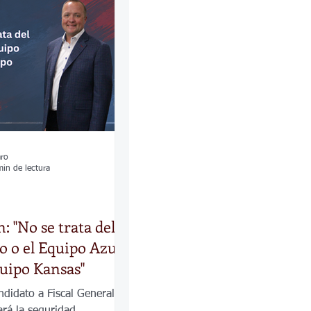
las
Calles
os
aro
min de lectura
: "No se trata del
o o el Equipo Azul,
quipo Kansas"
ndidato a Fiscal General de
ará la seguridad