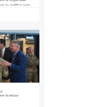
re la política para
os
us
min de lectura