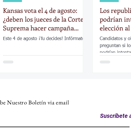
Kansas vota el 4 de agosto:
Los republ
¿deben los jueces de la Corte
podrían in
Suprema hacer campaña
elección a
como políticos?
si Roger Ma
Este 4 de agosto ¡Tu decides! Infórmate.
Candidatos y o
preguntan si l
podrían intenta
elecciones al 
be Nuestro Boletín via email
Suscríbete a