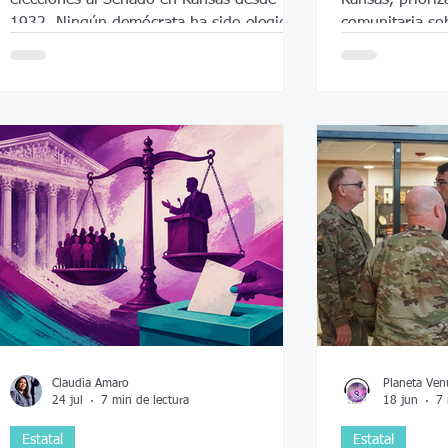
1932. Ningún demócrata ha sido elegido
comunitaria sob
para el escaño que ocupa Marshall desde
proteger a tod
que el estado comenzó las elecciones
directas de senadores en 1914
Claudia Amaro
Planeta Ven
24 jul
7 min de lectura
18 jun
7 
Estatal
Estatal