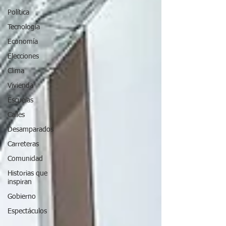
Política
Tecnología
Economía
Elecciones
Clima
Vivienda
Escuelas
Calles
Desamparados
Carreteras
Comunidad
Historias que
inspiran
Gobierno
Espectáculos