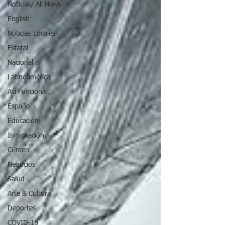
Noticias/ All News
English
Noticias Locales
Estatal
Nacional
Latinoamérica
Así Funciona...
Español
Educación
Inmigración
Crimen
Negocios
Salud
Arte & Cultura
Deportes
COVID-19