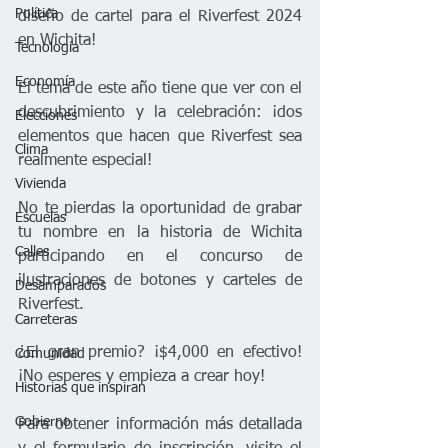
Política
diseño de cartel para el Riverfest 2024 
en Wichita!
Tecnología
Economía
El tema de este año tiene que ver con el 
descubrimiento y la celebración: ¡dos 
Elecciones
elementos que hacen que Riverfest sea 
Clima
realmente especial! 
Vivienda
No te pierdas la oportunidad de grabar 
Escuelas
tu nombre en la historia de Wichita 
Calles
participando en el concurso de 
ilustraciones de botones y carteles de 
Desamparados
Riverfest.
Carreteras
¿El gran premio? ¡$4,000 en efectivo! 
Comunidad
¡No esperes y empieza a crear hoy!
Historias que inspiran
Gobierno
Para obtener información más detallada 