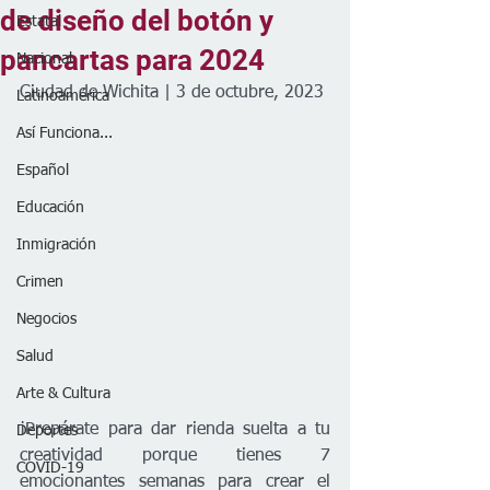
de diseño del botón y
Estatal
pancartas para 2024
Nacional
Ciudad de Wichita | 3 de octubre, 2023
Latinoamérica
Así Funciona...
Español
Educación
Inmigración
Crimen
Negocios
Salud
Arte & Cultura
¡Prepárate para dar rienda suelta a tu 
Deportes
creatividad porque tienes 7 
COVID-19
emocionantes semanas para crear el 