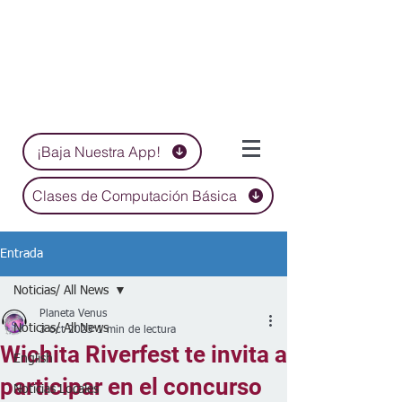
¡Baja Nuestra App!
Clases de Computación Básica
Entrada
Noticias/ All News
Planeta Venus
Noticias/ All News
3 oct 2023
1 min de lectura
Wichita Riverfest te invita a
English
participar en el concurso
Noticias Locales