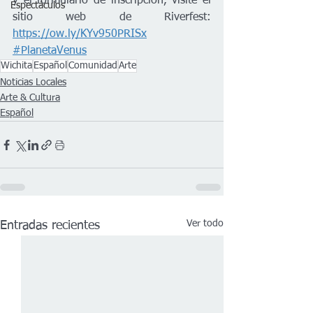
y el formulario de inscripción, visite el 
Espectáculos
sitio web de Riverfest: 
https://ow.ly/KYv950PRISx
#PlanetaVenus
Wichita
Español
Comunidad
Arte
Noticias Locales
Arte & Cultura
Español
Ver todo
Entradas recientes