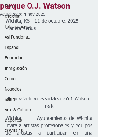
parque O.J. Watson
Estatal
Actualizado:
4 nov 2025
Nacional
Wichita, KS | 11 de octubre, 2025
Latinoamérica
Planeta Venus
Así Funciona...
Español
Educación
Inmigración
Crimen
Negocios
Fotografía de redes sociales de O.J. Watson 
Salud
Park
Arte & Cultura
Wichita — El Ayuntamiento de Wichita 
Deportes
invita a artistas profesionales y equipos 
COVID-19
de artistas a participar en una 