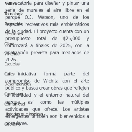
convocatoria para diseñar y pintar una 
Política
serie de murales al aire libre en el 
Tecnología
parque O.J. Watson, uno de los 
Economía
espacios recreativos más emblemáticos 
de la ciudad. El proyecto cuenta con un 
Elecciones
presupuesto total de $25,000 y 
Clima
comenzará a finales de 2025, con la 
finalización prevista para mediados de 
Vivienda
2026.
Escuelas
La iniciativa forma parte del 
Calles
compromiso de Wichita con el arte 
Desamparados
público y busca crear obras que reflejen 
Carreteras
la identidad y el entorno natural del 
parque, así como las múltiples 
Comunidad
actividades que ofrece. Los artistas 
Historias que inspiran
emergentes también son bienvenidos a 
postularse.
Gobierno