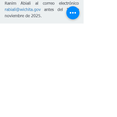
Ranim Abiali al correo electrónico 
rabiali@wichita.gov
 antes del 10 de 
noviembre de 2025.
#PlanetaVenus
Wichita
O.J Watson Park
Murales
Noticias Locales
Español
Arte & Cultura
Ver todo
Entradas recientes