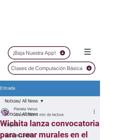
¡Baja Nuestra App!
Clases de Computación Básica
Entrada
Noticias/ All News
Planeta Venus
Noticias/ All News
11 oct 2025
3 min de lectura
Wichita lanza convocatoria
English
para crear murales en el
Noticias Locales