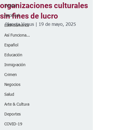
organizaciones culturales
Estatal
sin fines de lucro
Nacional
Planeta Venus | 19 de mayo, 2025
Latinoamérica
Así Funciona...
Español
Educación
Inmigración
Crimen
Negocios
Salud
Arte & Cultura
Deportes
COVID-19