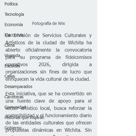
Política
Tecnología
Fotografía de Wix
Economía
Elecciones
La División de Servicios Culturales y 
Artísticos de la ciudad de Wichita ha 
Clima
abierto oficialmente la convocatoria 
Vivienda
para su programa de fideicomisos 
operativos 2026, dirigida a 
Escuelas
organizaciones sin fines de lucro que 
Calles
enriquecen la vida cultural de la ciudad.
Desamparados
Esta iniciativa, que se ha convertido en 
Carreteras
una fuente clave de apoyo para el 
Comunidad
sector artístico local, busca reforzar la 
sostenibilidad y el funcionamiento diario 
Historias que inspiran
de las entidades culturales que ofrecen 
Gobierno
propuestas dinámicas en Wichita. Sin 