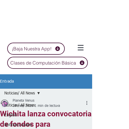
¡Baja Nuestra App!
Clases de Computación Básica
Entrada
Noticias/ All News
Planeta Venus
Noticias/ All News
19 may 2025
1 min de lectura
Wichita lanza convocatoria
English
de fondos para
Noticias Locales