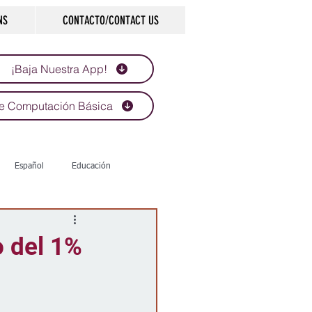
NS
CONTACTO/CONTACT US
¡Baja Nuestra App!
e Computación Básica
Español
Educación
Tecnología
Economía
 del 1%
d
Historias que inspiran