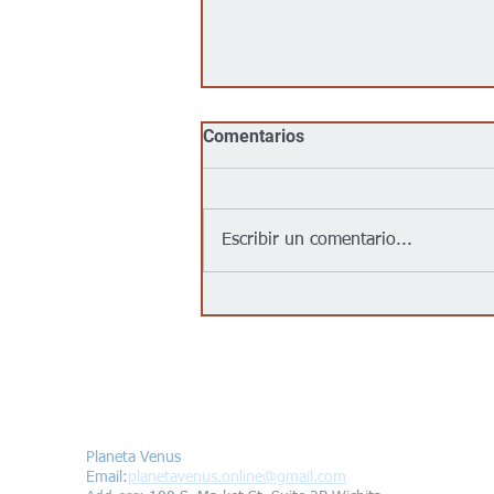
Comentarios
Escribir un comentario...
Goodwill llega al centro de
Wichita con su primera
tienda urbana para impulsar
oportunidades laborales y
programas comunitarios
Contáctanos/Contact us
Planeta Venus
Email:
planetavenus.online
@gmail.com