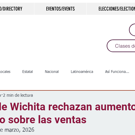
O/DIRECTORY
EVENTOS/EVENTS
ELECCIONES/ELECTIO
Clases d
Locales
Estatal
Nacional
Latinoamérica
Así Funciona...
r
2 min de lectura
s
Salud
Arte & Cultura
Deportes
COVID-19
Política
de Wichita rechazan aumento
o sobre las ventas
Escuelas
Calles
Desamparados
Carreteras
Comunida
de marzo, 2026