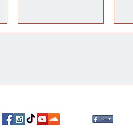
La campaña 'vota no' declara
¿Qué
Victoria, rechazando la
elec
enmienda constitucional por
impo
un amplio margen
Socializa Con Nosotros /
Our Social Me
Share