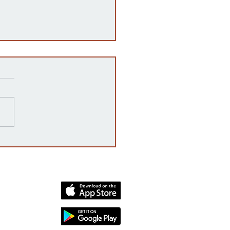
 es una auditoría post-
toral en Kansas y por qué
rta?
dia