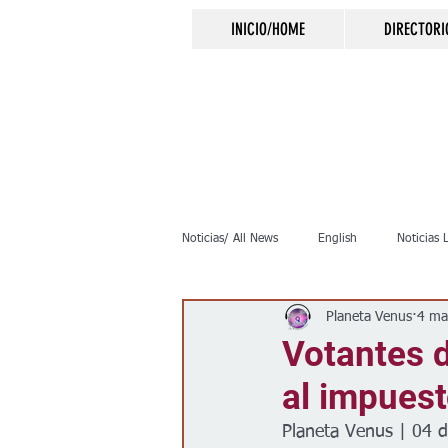
INICIO/HOME
DIRECTORI
Noticias/ All News
English
Noticias 
Planeta Venus
4 ma
Inmigración
Crimen
Negocio
Votantes 
al impuest
Elecciones
Clima
Vivienda
Planeta Venus | 04 