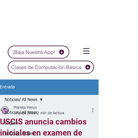
¡Baja Nuestra App!
Clases de Computación Básica
Entrada
Noticias/ All News
Planeta Venus
Noticias/ All News
17 sept 2025
2 min de lectura
USCIS anuncia cambios
English
iniciales en examen de
Noticias Locales