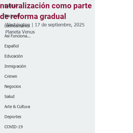
naturalización como parte
Estatal
de reforma gradual
Nacional
Washington | 17 de septiembre, 2025
Latinoamérica
Planeta Venus
Así Funciona...
Español
Educación
Inmigración
Crimen
Negocios
Salud
Arte & Cultura
Deportes
COVID-19