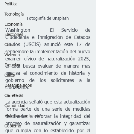
Política
Tecnología
Fotografía de Unsplash
Economía
Washington — El Servicio de 
Elecciones
Ciudadanía e Inmigración de Estados 
Unidos (USCIS) anunció este 17 de 
Clima
septiembre la implementación del nuevo 
Vivienda
examen cívico de naturalización 2025, 
Escuelas
el cual busca evaluar de manera más 
precisa el conocimiento de historia y 
Calles
gobierno de los solicitantes a la 
Desamparados
ciudadanía.
Carreteras
La agencia señaló que esta actualización 
Comunidad
forma parte de una serie de medidas 
Historias que inspiran
destinadas a reforzar la integridad del 
proceso de naturalización y garantizar 
Gobierno
que cumpla con lo establecido por el 