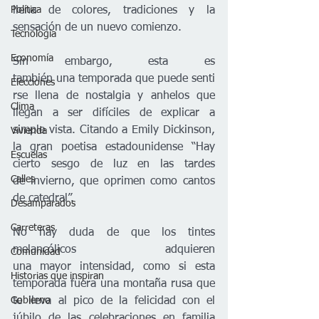
Política
llena de colores, tradiciones y la 
sensación de un nuevo comienzo.
Tecnología
Economía
Sin embargo, esta es 
también una temporada que puede senti
Elecciones
rse llena de nostalgia y anhelos que 
Clima
llegan a ser difíciles de explicar a 
simple vista. Citando a Emily Dickinson, 
Vivienda
la gran poetisa estadounidense “Hay 
Escuelas
cierto sesgo de luz en las tardes 
Calles
de invierno, que oprimen como cantos 
de catedral”.
Desamparados
Carreteras
No hay duda de que los tintes 
melancólicos adquieren 
Comunidad
una mayor intensidad, como si esta 
Historias que inspiran
temporada fuera una montaña rusa que 
Gobierno
te lleva al pico de la felicidad con el 
júbilo de las celebraciones en familia 