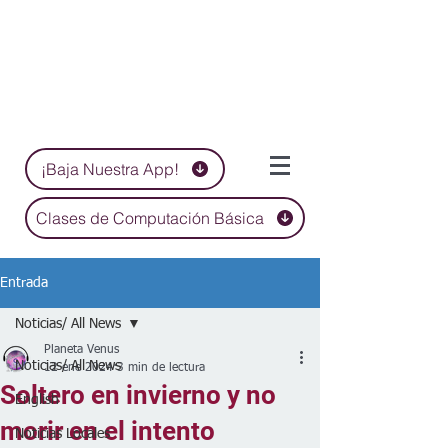
¡Baja Nuestra App!
Clases de Computación Básica
Entrada
Noticias/ All News
Planeta Venus
Noticias/ All News
12 ene 2024
3 min de lectura
Soltero en invierno y no
English
morir en el intento
Noticias Locales