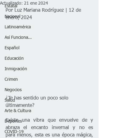
Actualizado:
21 ene 2024
Estatal
Por Luz Mariana Rodríguez | 12 de 
Nacional
enero, 2024
Latinoamérica
Así Funciona...
Español
Educación
Inmigración
Crimen
Negocios
¿Te has sentido un poco solo 
Salud
últimamente?
Arte & Cultura
Existe una vibra que envuelve de y 
Deportes
abraza el encanto invernal y no es 
COVID-19
para menos, esta es una época mágica, 