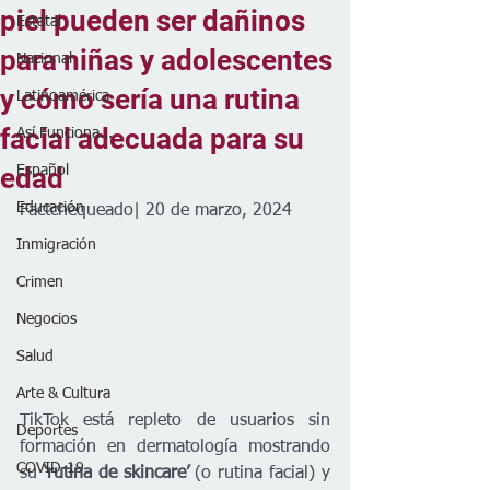
piel pueden ser dañinos
Estatal
para niñas y adolescentes
Nacional
y cómo sería una rutina
Latinoamérica
facial adecuada para su
Así Funciona...
edad
Español
Educación
Factchequeado| 20 de marzo, 2024
Inmigración
Crimen
Negocios
Salud
Arte & Cultura
TikTok está repleto de usuarios sin 
Deportes
formación en dermatología mostrando 
COVID-19
su 
‘rutina de skincare’
 (o rutina facial) y 