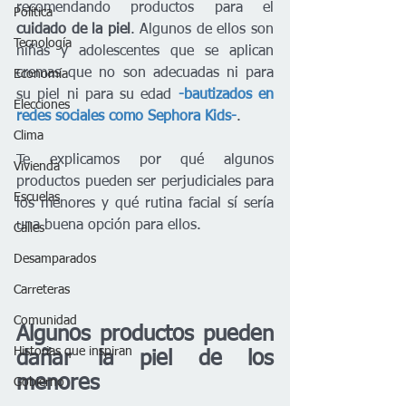
recomendando productos para el 
Política
cuidado de la piel
. Algunos de ellos son 
Tecnología
niñas y adolescentes que se aplican 
cremas que no son adecuadas ni para 
Economía
su piel ni para su edad 
-bautizados en 
Elecciones
redes sociales como Sephora Kids-
. 
Clima
Te explicamos por qué algunos 
Vivienda
productos pueden ser perjudiciales para 
Escuelas
los menores y qué rutina facial sí sería 
una buena opción para ellos.
Calles
Desamparados
Carreteras
Comunidad
Algunos productos pueden 
Historias que inspiran
dañar la piel de los 
menores
Gobierno