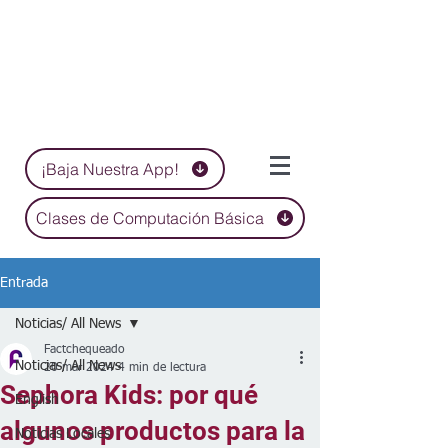
¡Baja Nuestra App!
Clases de Computación Básica
Entrada
Noticias/ All News
Factchequeado
Noticias/ All News
20 mar 2024
4 min de lectura
Sephora Kids: por qué
English
algunos productos para la
Noticias Locales