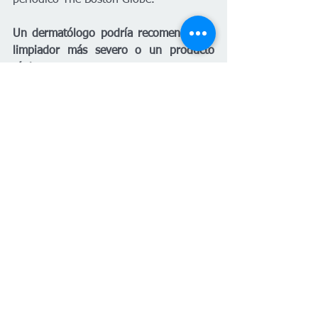
Un dermatólogo podría recomendar un 
limpiador más severo o un producto 
tópico
 si el menor es propenso a sufrir 
brotes, pero siempre teniendo en 
cuenta su caso concreto y su tipo de 
piel.
#PlanetaVenus
 es un medio en 
colaboración con Factchequeado, un 
medio de verificación que construye una 
comunidad hispanohablante para 
contrarrestar la desinformación en 
Estados Unidos. ¿Quieres ser parte? 
Súmate y verifica los contenidos que 
recibes enviándolos a nuestro 
WhatsApp +16468736087 o a 