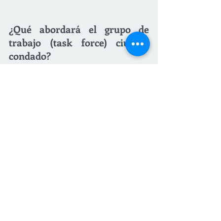
¿Qué abordará el grupo de 
trabajo (task force) ciudad-
condado?
El grupo de trabajo de 13 miembros 
está compuesto por representantes de 
organizaciones sin fines de lucro, 
grupos de defensa de la justicia social, 
distritos escolares locales y más. 
Cada grupo fue invitado a unirse al 
grupo de trabajo por la ciudad y el 
condado y nominó a sus propios 
representantes. 
El grupo de trabajo revisará las 
circunstancias específicas de la muerte 