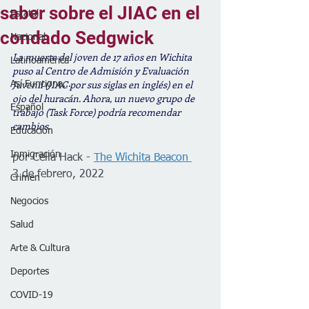
saber sobre el JIAC en el
Estatal
condado Sedgwick
Nacional
La muerte del joven de 17 años en Wichita 
Latinoamérica
puso al Centro de Admisión y Evaluación 
Juvenil (JIAC por sus siglas en inglés) en el 
Así Funciona...
ojo del huracán. Ahora, un nuevo grupo de 
Español
trabajo (Task Force) podría recomendar 
cambios.
Educación
Inmigración
por Celia Hack - 
The Wichita Beacon 
3 de febrero, 2022
Crimen
Negocios
Salud
Arte & Cultura
Deportes
COVID-19