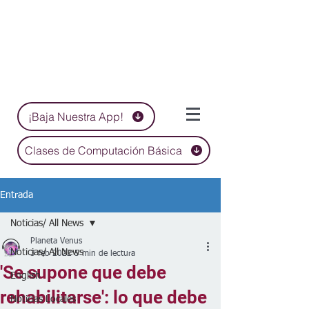
¡Baja Nuestra App!
Clases de Computación Básica
Entrada
Noticias/ All News
Planeta Venus
Noticias/ All News
3 feb 2022
5 min de lectura
'Se supone que debe
English
rehabilitarse': lo que debe
Noticias Locales