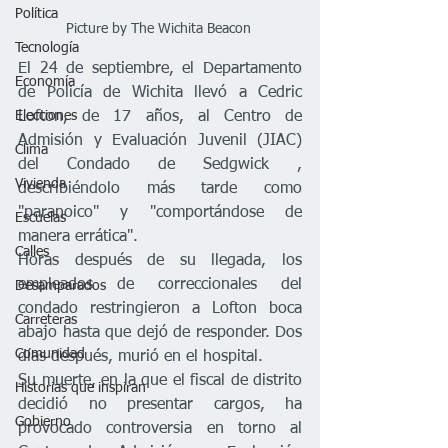
Política
Picture by The Wichita Beacon 
Tecnología
El 24 de septiembre, el Departamento 
Economía
de Policía de Wichita llevó a Cedric 
Lofton, de 17 años, al Centro de 
Elecciones
Admisión y Evaluación Juvenil (JIAC) 
Clima
del Condado de Sedgwick , 
Vivienda
describiéndolo más tarde como 
"paranoico" y "comportándose de 
Escuelas
manera errática".
Calles
Horas después de su llegada, los 
empleados de correccionales del 
Desamparados
condado restringieron a Lofton boca 
Carreteras
abajo hasta que dejó de responder. Dos 
Comunidad
días después, murió en el hospital.
Su muerte, en la que el fiscal de distrito 
Historias que inspiran
decidió no presentar cargos, ha 
Gobierno
provocado controversia en torno al 