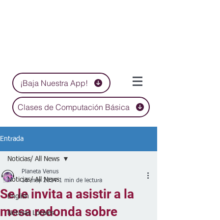
¡Baja Nuestra App!
Clases de Computación Básica
Entrada
Noticias/ All News
Planeta Venus
Noticias/ All News
16 may 2024
1 min de lectura
Se le invita a asistir a la
English
mesa redonda sobre
Noticias Locales