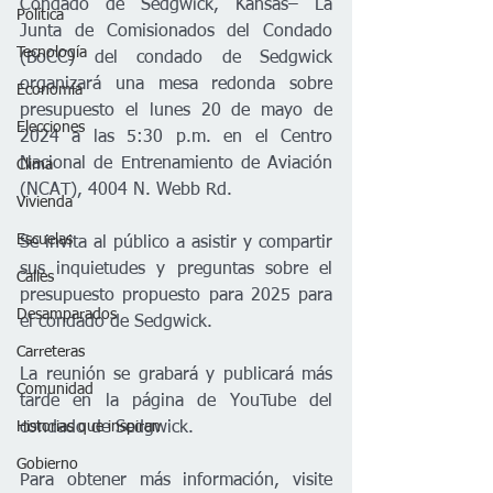
Condado de Sedgwick, Kansas– La 
Política
Junta de Comisionados del Condado 
Tecnología
(BoCC) del condado de Sedgwick 
organizará una mesa redonda sobre 
Economía
presupuesto el lunes 20 de mayo de 
Elecciones
2024 a las 5:30 p.m. en el Centro 
Nacional de Entrenamiento de Aviación 
Clima
(NCAT), 4004 N. Webb Rd. 
Vivienda
Escuelas
Se invita al público a asistir y compartir 
sus inquietudes y preguntas sobre el 
Calles
presupuesto propuesto para 2025 para 
Desamparados
el condado de Sedgwick.  
Carreteras
La reunión se grabará y publicará más 
Comunidad
tarde en la página de YouTube del 
Historias que inspiran
condado de Sedgwick.                  
Gobierno
Para obtener más información, visite 