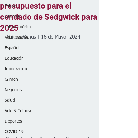
presupuesto para el
Estatal
condado de Sedgwick para
Nacional
2025
Latinoamérica
Planeta Venus | 16 de Mayo, 2024
Así Funciona...
Español
Educación
Inmigración
Crimen
Negocios
Salud
Arte & Cultura
Deportes
COVID-19