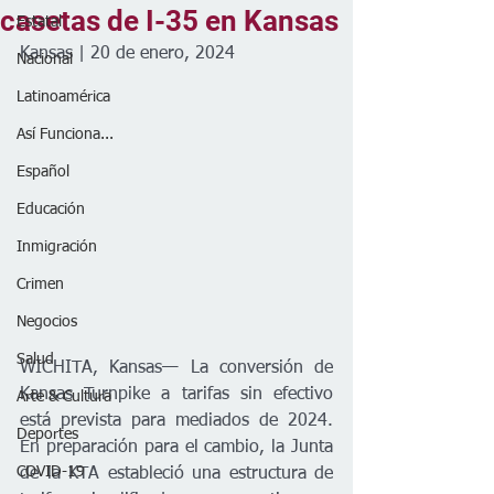
casetas de I-35 en Kansas
Estatal
Kansas | 20 de enero, 2024
Nacional
Latinoamérica
Así Funciona...
Español
Educación
Inmigración
Crimen
Negocios
Salud
WICHITA, Kansas— La conversión de 
Kansas Turnpike a tarifas sin efectivo 
Arte & Cultura
está prevista para mediados de 2024. 
Deportes
En preparación para el cambio, la Junta 
COVID-19
de la KTA estableció una estructura de 