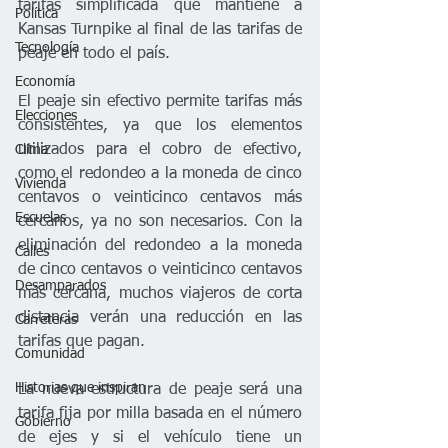
tarifas simplificada que mantiene a 
Política
Kansas Turnpike al final de las tarifas de 
Tecnología
peaje en todo el país.
Economía
El peaje sin efectivo permite tarifas más 
Elecciones
consistentes, ya que los elementos 
utilizados para el cobro de efectivo, 
Clima
como el redondeo a la moneda de cinco 
Vivienda
centavos o veinticinco centavos más 
Escuelas
cercanos, ya no son necesarios. Con la 
eliminación del redondeo a la moneda 
Calles
de cinco centavos o veinticinco centavos 
Desamparados
más cercana, muchos viajeros de corta 
distancia verán una reducción en las 
Carreteras
tarifas que pagan.
Comunidad
Historias que inspiran
La nueva estructura de peaje será una 
tarifa fija por milla basada en el número 
Gobierno
de ejes y si el vehículo tiene un 