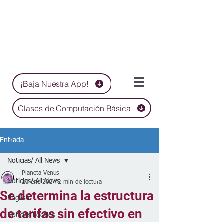
¡Baja Nuestra App!
Clases de Computación Básica
Entrada
Noticias/ All News
Planeta Venus
Noticias/ All News
20 ene 2024
2 min de lectura
Se determina la estructura
English
de tarifas sin efectivo en
Noticias Locales