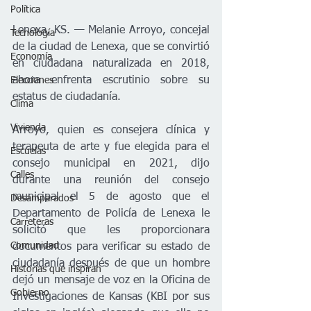
Política
Lenexa, KS. — Melanie Arroyo, concejal 
Tecnología
de la ciudad de Lenexa, que se convirtió 
Economía
en ciudadana naturalizada en 2018, 
ahora enfrenta escrutinio sobre su 
Elecciones
estatus de ciudadanía.
Clima
Vivienda
Arroyo, quien es consejera clínica y 
terapeuta de arte y fue elegida para el 
Escuelas
consejo municipal en 2021, dijo 
Calles
durante una reunión del consejo 
municipal el 5 de agosto que el 
Desamparados
Departamento de Policía de Lenexa le 
Carreteras
solicitó que les proporcionara 
Comunidad
documentos para verificar su estado de 
ciudadanía después de que un hombre 
Historias que inspiran
dejó un mensaje de voz en la Oficina de 
Gobierno
Investigaciones de Kansas (KBI por sus 