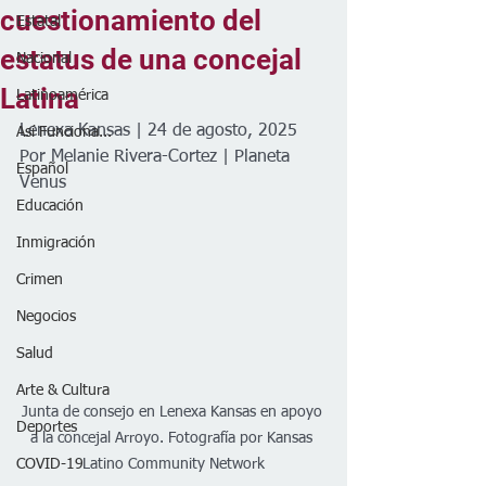
cuestionamiento del
Estatal
estatus de una concejal
Nacional
Latina
Latinoamérica
Lenexa Kansas | 24 de agosto, 2025
Así Funciona...
Por Melanie Rivera-Cortez | Planeta 
Español
Venus 
Educación
Inmigración
Crimen
Negocios
Salud
Arte & Cultura
Junta de consejo en Lenexa Kansas en apoyo 
Deportes
a la concejal Arroyo. Fotografía por Kansas 
Latino Community Network
COVID-19