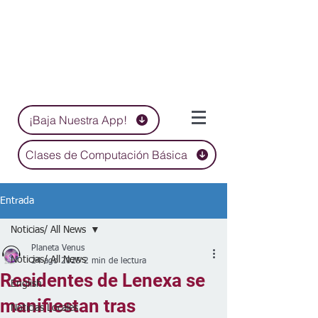
¡Baja Nuestra App!
Clases de Computación Básica
Entrada
Noticias/ All News
Planeta Venus
Noticias/ All News
24 ago 2025
2 min de lectura
Residentes de Lenexa se
English
manifiestan tras
Noticias Locales