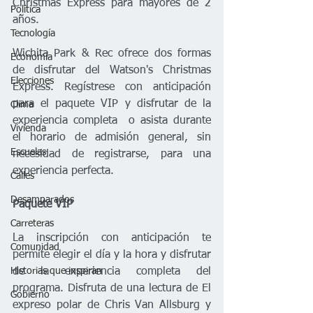
Christmas Express para mayores de 2 
Política
años. 
Tecnología
Wichita Park & Rec ofrece dos formas 
Economía
de disfrutar del Watson's Christmas 
Elecciones
Express. Regístrese con anticipación 
para el paquete VIP y disfrutar de la 
Clima
experiencia completa  o asista durante 
Vivienda
el horario de admisión general, sin 
Escuelas
necesidad de registrarse, para una 
experiencia perfecta. 
Calles
Desamparados
Paquete VIP
Carreteras
La inscripción con anticipación te 
Comunidad
permite elegir el día y la hora y disfrutar 
Historias que inspiran
de la experiencia completa del 
programa. Disfruta de una lectura de El 
Gobierno
expreso polar de Chris Van Allsburg y 