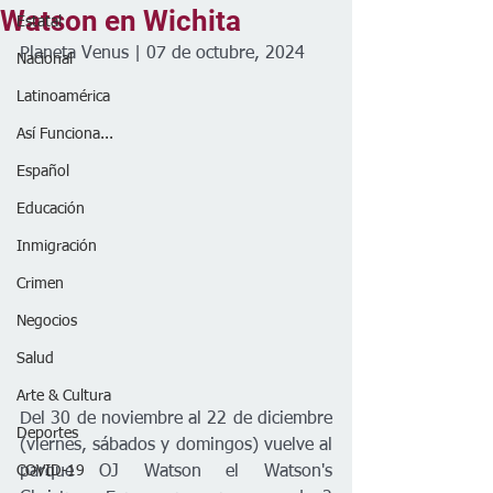
Watson en Wichita
Estatal
Planeta Venus | 07 de octubre, 2024
Nacional
Latinoamérica
Así Funciona...
Español
Educación
Inmigración
Crimen
Negocios
Salud
Arte & Cultura
Del 30 de noviembre al 22 de diciembre 
Deportes
(viernes, sábados y domingos) vuelve al 
COVID-19
parque OJ Watson el Watson's 