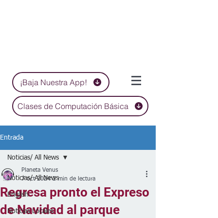
¡Baja Nuestra App!
Clases de Computación Básica
Entrada
Noticias/ All News
Planeta Venus
Noticias/ All News
7 oct 2024
2 min de lectura
Regresa pronto el Expreso
English
de Navidad al parque
Noticias Locales