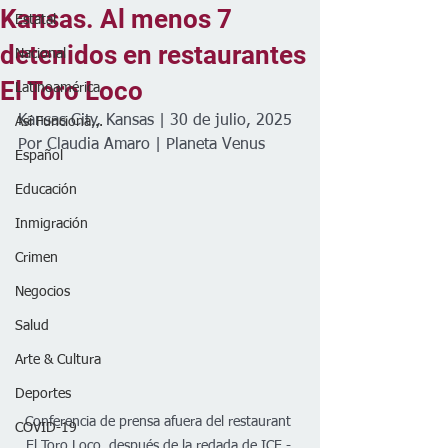
Kansas. Al menos 7
Estatal
detenidos en restaurantes
Nacional
El Toro Loco
Latinoamérica
Kansas City, Kansas | 30 de julio, 2025
Así Funciona...
Por Claudia Amaro | Planeta Venus 
Español
Educación
Inmigración
Crimen
Negocios
Salud
Arte & Cultura
Deportes
Conferencia de prensa afuera del restaurant 
COVID-19
El Toro Loco, después de la redada de ICE - 