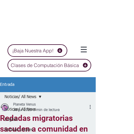
¡Baja Nuestra App!
Clases de Computación Básica
Entrada
Noticias/ All News
Planeta Venus
Noticias/ All News
30 jul 2025
3 min de lectura
Redadas migratorias
English
sacuden a comunidad en
Noticias Locales