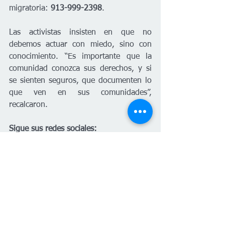
migratoria: 
913-999-2398
.
Las activistas insisten en que no 
debemos actuar con miedo, sino con 
conocimiento. “Es importante que la 
comunidad conozca sus derechos, y si 
se sienten seguros, que documenten lo 
que ven en sus comunidades”, 
recalcaron.
Sigue sus redes sociales: 
Kansas Latino Community Network
Advocates for Immigrant Rights and 
Reconciliation
Inmigración
Kansas City
Lenexa
Redadas
Noticias Locales
Español
Inmigración