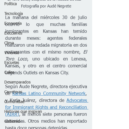
Política
Fotografía por Audé Negrete
Tecnología
La mañana del miércoles 30 de julio 
Economía
ocurrió lo que muchas familias 
inmigrantes en Kansas han temido 
Elecciones
durante meses: agentes federales 
Clima
realizaron una redada migratoria en dos 
restaurantes con el mismo nombre, 
El 
Vivienda
Toro Loco
, uno ubicado en Lenexa, 
Escuelas
Kansas, y otro en el centro comercial 
Calles
Legends Outlets en Kansas City.
Desamparados
Según Aude Negrete, directora ejecutiva 
Carreteras
de 
Kansas Latino Community Network
, 
y Karla Juárez, directora de 
Advocates 
Comunidad
for Immigrant Rights and Reconciliation 
Historias que inspiran
(AIRR)
, al menos siete personas fueron 
detenidas. Otros medios han reportado 
Gobierno
hasta doce personas detenidas.