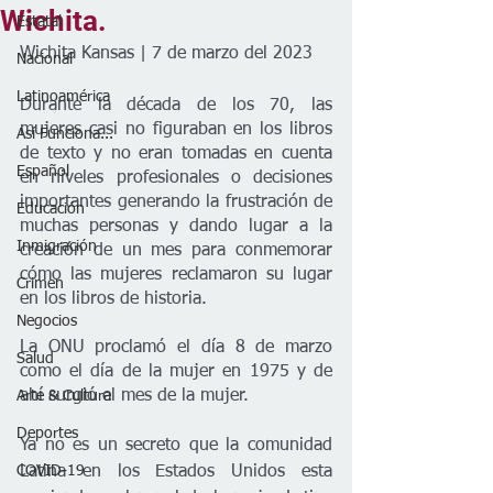
Wichita.
Estatal
Wichita Kansas | 7 de marzo del 2023 
Nacional
Latinoamérica
Durante la década de los 70, las 
mujeres casi no figuraban en los libros 
Así Funciona...
de texto y no eran tomadas en cuenta 
Español
en niveles profesionales o decisiones 
importantes generando la frustración de 
Educación
muchas personas y dando lugar a la 
Inmigración
creación de un mes para conmemorar 
cómo las mujeres reclamaron su lugar 
Crimen
en los libros de historia. 
Negocios
La ONU proclamó el día 8 de marzo 
Salud
como el día de la mujer en 1975 y de 
ahí surgió el mes de la mujer. 
Arte & Cultura
Deportes
Ya no es un secreto que la comunidad 
COVID-19
Latina en los Estados Unidos esta 