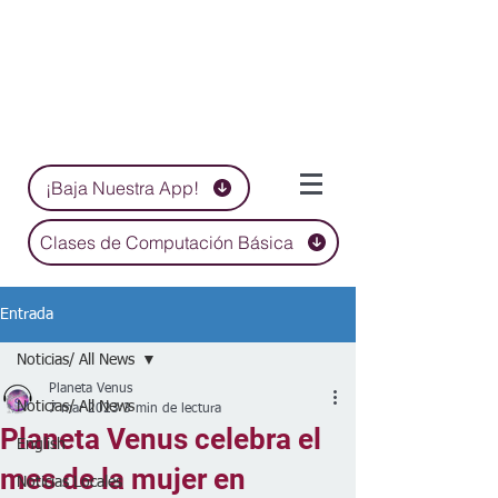
¡Baja Nuestra App!
Clases de Computación Básica
Entrada
Noticias/ All News
Planeta Venus
Noticias/ All News
7 mar 2023
3 min de lectura
Planeta Venus celebra el
English
mes de la mujer en
Noticias Locales