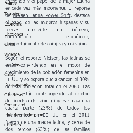
creciendo y el papel de la mujer Latina 
Política
es cada vez más importante.
 El reporte 
Tecnología
de 
Nielsen Latina Power Shift
, destaca 
el papel de las mujeres hispanas y su 
Economía
fuerza creciente en número, 
Elecciones
contribución económica, 
comportamiento de compra y consumo.
Clima
Vivienda
Según el reporte Nielsen, las latinas se 
Escuelas
están convirtiendo en el motor de 
crecimiento de la población femenina en 
Calles
EE UU y se espera que alcancen el 30% 
Desamparados
de esta población total en el 2060. Las 
latinas están contribuyendo al cambio 
Carreteras
del modelo de familia nuclear, casi una 
Comunidad
cuarta parte (23%) de todos los 
Historias que inspiran
nacimientos en EE UU en el 2011 
fueron de una madre latina, y cerca de 
Gobierno
dos tercios (63%) de las familias 