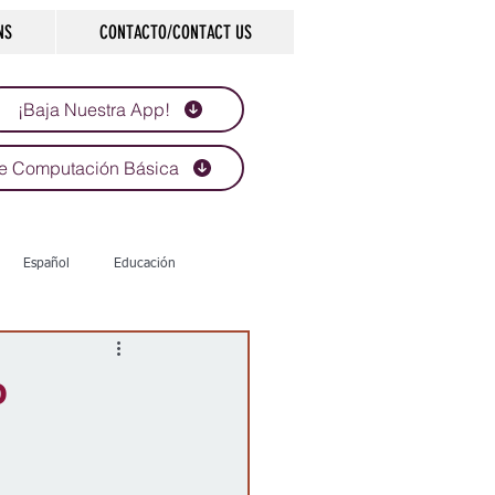
NS
CONTACTO/CONTACT US
¡Baja Nuestra App!
e Computación Básica
Español
Educación
Tecnología
Economía
o
d
Historias que inspiran