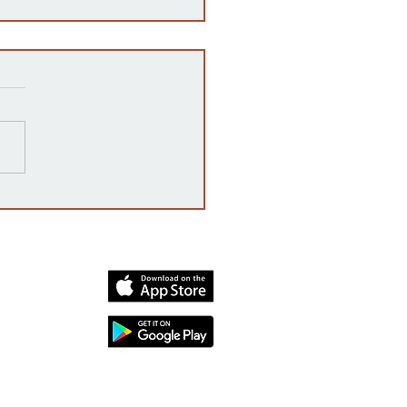
razones detrás de las
rrupciones en la venta de
cates mexicanos a
dos Unidos
dia