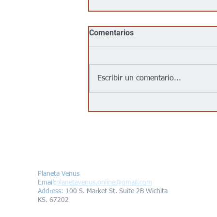
Comentarios
Escribir un comentario...
Jalapeños vinculados a un
brote de salmonela en EEUU
provienen de una granja en
México: autoridades
Contáctanos/Contact us
Planeta Venus
Email:
planetavenus.online
@gmail.com
Address
:
100 S. Market St. Suite 2B Wichita
KS. 67202