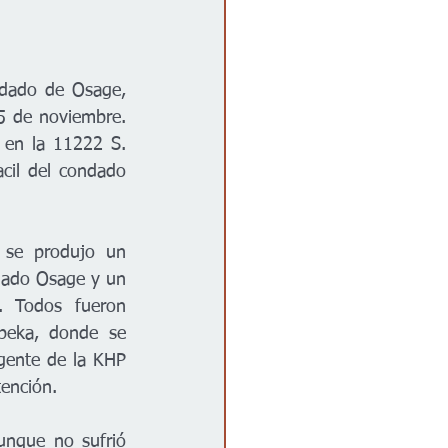
dado de Osage, 
5 de noviembre. 
 en la 11222 S. 
il del condado 
 se produjo un 
dado Osage y un 
 Todos fueron 
peka, donde se 
gente de la KHP 
tención.
unque no sufrió 