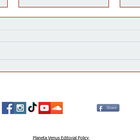
Kansas Define su Futuro en
Las 
las Primarias de 2026 y Mira
inte
hacia Noviembre
agua
Esta
Socializa Con Nosotros /
Our Social Me
Share
Planeta Venus Editorial Policy