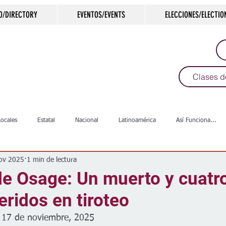
O/DIRECTORY
EVENTOS/EVENTS
ELECCIONES/ELECTIO
Clases d
Locales
Estatal
Nacional
Latinoamérica
Así Funciona...
ov 2025
1 min de lectura
s
Salud
Arte & Cultura
Deportes
COVID-19
Política
e Osage: Un muerto y cuatr
eridos en tiroteo
Escuelas
Calles
Desamparados
Carreteras
Comunida
 17 de noviembre, 2025