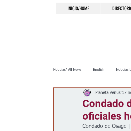
INICIO/HOME
DIRECTORI
Noticias/ All News
English
Noticias 
Planeta Venus
17 n
Inmigración
Crimen
Negocio
Condado d
oficiales h
Elecciones
Clima
Vivienda
Condado de Osage |