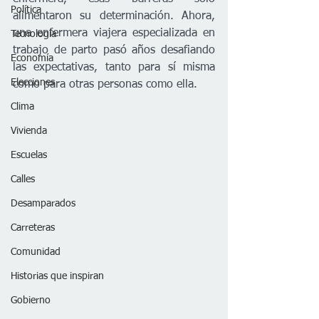
Política
alimentaron su determinación. Ahora, 
una enfermera viajera especializada en 
Tecnología
trabajo de parto pasó años desafiando 
Economía
las expectativas, tanto para sí misma 
Elecciones
como para otras personas como ella.
Clima
Vivienda
Escuelas
Calles
Desamparados
Carreteras
Comunidad
Historias que inspiran
Gobierno