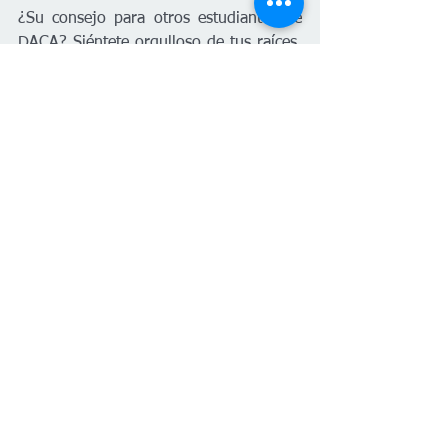
¿Su consejo para otros estudiantes de 
DACA? Siéntete orgulloso de tus raíces, 
sigue adelante a pesar de los obstáculos 
y educa a los demás siempre que sea 
posible. "Es increíblemente gratificante 
caminar por el estrado en la graduación 
sabiendo cuánto esfuerzo y sacrificio 
hubo detrás, no solo de mí, sino 
también de mi familia", dice Hutchins.
Su historia es una historia de resiliencia, 
pasión y el poder del apoyo de la 
comunidad. Ella es un testimonio de lo 
que es posible cuando la determinación 
se encuentra con el estímulo, 
demostrando que ningún desafío es 
demasiado grande cuando tienes un 
sueño por el que vale la pena luchar.
Kansas
DACA
Dreamer
Lyons
Enfermera