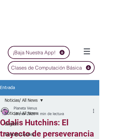
¡Baja Nuestra App!
Clases de Computación Básica
Entrada
Noticias/ All News
Planeta Venus
Noticias/ All News
10 mar 2025
4 min de lectura
Odalis Hutchins: El
English
trayecto de perseverancia
Noticias Locales