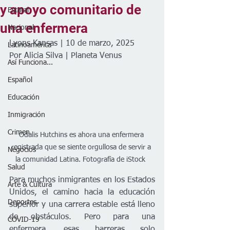
y apoyo comunitario de
Estatal
una enfermera
Nacional
Lyons Kansas | 10 de marzo, 2025
Latinoamérica
Por Alicia Silva | Planeta Venus 
Así Funciona...
Español
Educación
Inmigración
Crimen
Odalis Hutchins es ahora una enfermera 
registrada que se siente orgullosa de servir a 
Negocios
la comunidad Latina. Fotografía de iStock  
Salud
Para muchos inmigrantes en los Estados 
Arte & Cultura
Unidos, el camino hacia la educación 
Deportes
superior y una carrera estable está lleno 
de obstáculos. Pero para una 
COVID-19
enfermera, esas barreras solo 