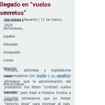
llegado en “vuelos
Estatal
secretos”
Nacional
Por Rafael Olavarría | 11 de marzo, 
Latinoamérica
2024
Así Funciona...
Español
Educación
Inmigración
Crimen
Negocios
Portales, activistas y legisladores 
conservadores (en
inglés
y 
en 
español
) 
Salud
afirmaron que la administración del 
Arte & Cultura
presidente Joe Biden “contrató vuelos 
Deportes
secretos” para traer a Estados Unidos a 
320,000 extranjeros que no tienen 
COVID-19
“derecho legal” para ingresar al país. 