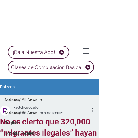
¡Baja Nuestra App!
Clases de Computación Básica
Entrada
Noticias/ All News
Factchequeado
Noticias/ All News
11 mar 2024
4 min de lectura
No es cierto que 320,000
English
“migrantes ilegales” hayan
Noticias Locales