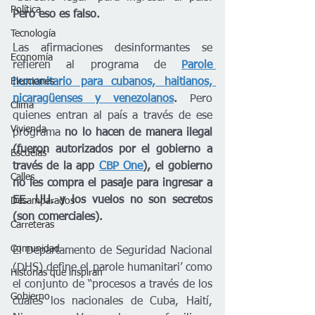
Política
Pero eso es falso. 
Tecnología
Las afirmaciones desinformantes se 
Economía
refieren al programa de 
Parole 
humanitario para cubanos, haitianos, 
Elecciones
nicaragüenses y venezolanos
. 
Pero 
Clima
quienes entran al país a través de ese 
Vivienda
programa 
no lo hacen de manera ilegal 
(fueron autorizados por el gobierno a 
Escuelas
través de la app 
CBP One
), el gobierno 
Calles
no les compra el pasaje para ingresar a 
EE. UU. y los vuelos no son secretos 
Desamparados
(son comerciales).
Carreteras
Comunidad
El Departamento de Seguridad Nacional 
(DHS) define el parole humanitari’ como 
Historias que inspiran
el conjunto de “procesos a través de los 
Gobierno
cuales los nacionales de Cuba, Haití, 