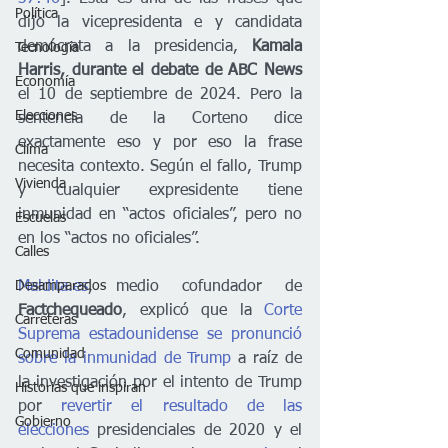
Política
dijo la vicepresidenta e y candidata 
demócrata a la presidencia, 
Kamala 
Tecnología
Harris, durante el debate de ABC News
Economía
el 10 de septiembre de 2024. Pero la 
Elecciones
sentencia de la Corteno dice 
exactamente eso y por eso la frase 
Clima
necesita contexto. Según el fallo, Trump 
Vivienda
y cualquier expresidente tiene 
inmunidad en “actos oficiales”, pero no 
Escuelas
en los “actos no oficiales”.
Calles
Desamparados
Maldita.es
, medio cofundador de 
Factchequeado
, explicó que la
 Corte 
Carreteras
Suprema estadounidense se pronunció 
Comunidad
sobre la inmunidad de Trump
 a raíz de 
la investigación por el intento de Trump 
Historias que inspiran
por
 revertir el resultado de las 
Gobierno
elecciones
 presidenciales de 2020 y el 