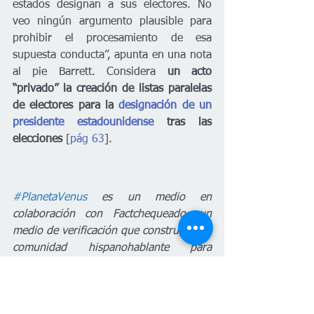
estados designan a sus electores. No 
veo ningún argumento plausible para 
prohibir el procesamiento de esa 
supuesta conducta”, apunta en una nota 
al pie Barrett. Considera 
un acto 
“privado” la creación de listas paralelas 
de electores para la
 designación de un 
presidente estadounidense
 tras las 
elecciones
 [
pág 63
].
#PlanetaVenus
 es un medio en 
colaboración con Factchequeado, un 
medio de verificación que construye una 
comunidad hispanohablante para 
contrarrestar la desinformación en 
Estados Unidos. ¿Quieres ser parte? 
Súmate y verifica los contenidos que 