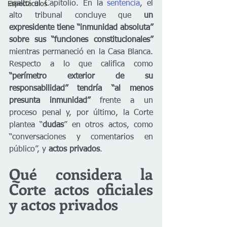
asalto al Capitolio. En la
 sentencia
, el 
Espectáculos
alto tribunal concluye que
 un 
expresidente tiene “inmunidad absoluta” 
sobre sus “funciones constitucionales”
mientras permaneció en la Casa Blanca. 
Respecto a lo que califica como 
“perímetro exterior de su 
responsabilidad” tendría “al menos 
presunta inmunidad”
 frente a un 
proceso penal y, por último, la Corte 
plantea “
dudas
” en otros actos, como 
“conversaciones y comentarios en 
público”, y 
actos privados
.  
Qué considera la 
Corte actos oficiales 
y actos privados