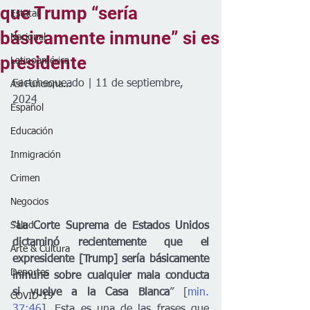
que Trump “sería
Estatal
básicamente inmune” si es
Nacional
presidente
Latinoamérica
Factchequeado | 11 de septiembre, 
Así Funciona...
2024
Español
Educación
Inmigración
Crimen
Negocios
Salud
“
La Corte Suprema de Estados Unidos 
dictaminó recientemente que el 
Arte & Cultura
expresidente [Trump] sería básicamente 
Deportes
inmune sobre cualquier mala conducta 
si vuelve a la Casa Blanca
” [
min. 
COVID-19
37:46
]. Esta es una de las frases que 