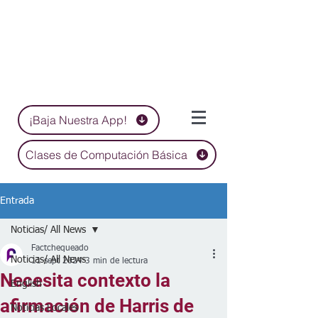
¡Baja Nuestra App!
Clases de Computación Básica
Entrada
Noticias/ All News
Factchequeado
Noticias/ All News
11 sept 2024
3 min de lectura
Necesita contexto la
English
afirmación de Harris de
Noticias Locales