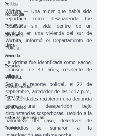
Política
Wichita — Una mujer que había sido 
Tecnología
reportada como desaparecida fue 
Economía
localizada sin vida dentro de un 
vehículo en una vivienda del sur de 
Elecciones
Wichita, informó el Departamento de 
Clima
Policía.
Vivienda
La víctima fue identificada como Rachel 
Escuelas
Johnson, de 43 años, residente de 
Calles
Wichita.
Según el reporte policial, el 27 de 
Desamparados
septiembre, alrededor de las 5:17 p.m., 
Carreteras
las autoridades recibieron una denuncia 
sobre una desaparición bajo 
Comunidad
circunstancias sospechosas. Debido a la 
Historias que inspiran
naturaleza del caso, detectives de 
homicidios se sumaron a la 
Gobierno
investigación esa misma noche.