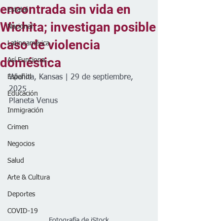
encontrada sin vida en
Estatal
Wichita; investigan posible
Nacional
caso de violencia
Latinoamérica
doméstica
Así Funciona...
Español
Wichita, Kansas | 29 de septiembre, 
2025
Educación
Planeta Venus
Inmigración
Crimen
Negocios
Salud
Arte & Cultura
Deportes
COVID-19
Fotografía de iStock