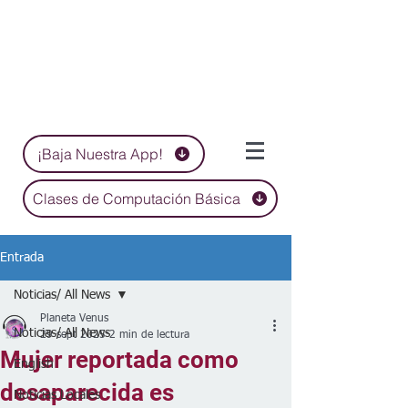
¡Baja Nuestra App!
Clases de Computación Básica
Entrada
Noticias/ All News
Planeta Venus
Noticias/ All News
29 sept 2025
2 min de lectura
Mujer reportada como
English
desaparecida es
Noticias Locales