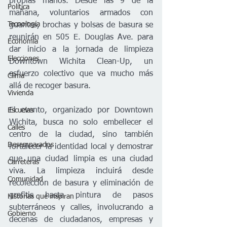
propias manos. Desde las 9 de la 
Política
mañana, voluntarios armados con 
Tecnología
guantes, brochas y bolsas de basura se 
reunirán en 505 E. Douglas Ave. para 
Economía
dar inicio a la jornada de limpieza 
Elecciones
Downtown Wichita Clean-Up, un 
esfuerzo colectivo que va mucho más 
Clima
allá de recoger basura.
Vivienda
El evento, organizado por Downtown 
Escuelas
Wichita, busca no solo embellecer el 
Calles
centro de la ciudad, sino también 
Desamparados
fortalecer la identidad local y demostrar 
que una ciudad limpia es una ciudad 
Carreteras
viva. La limpieza incluirá desde 
Comunidad
recolección de basura y eliminación de 
grafitis hasta pintura de pasos 
Historias que inspiran
subterráneos y calles, involucrando a 
Gobierno
decenas de ciudadanos, empresas y 