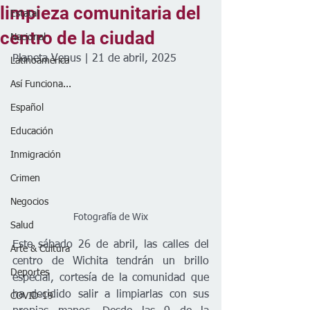
limpieza comunitaria del
Estatal
centro de la ciudad
Nacional
Planeta Venus | 21 de abril, 2025
Latinoamérica
Así Funciona...
Español
Educación
Inmigración
Crimen
Negocios
Fotografía de Wix
Salud
Este sábado 26 de abril, las calles del 
Arte & Cultura
centro de Wichita tendrán un brillo 
Deportes
especial, cortesía de la comunidad que 
ha decidido salir a limpiarlas con sus 
COVID-19