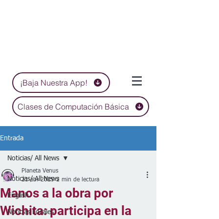
¡Baja Nuestra App!
Clases de Computación Básica
Entrada
Noticias/ All News
Planeta Venus
Noticias/ All News
21 abr 2025
2 min de lectura
Manos a la obra por
English
Wichita: participa en la
Noticias Locales