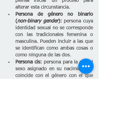
piensa iniciar un proceso para 
alterar esta circunstancia.
Persona de género no binario 
(
non-binary gender
):
 persona cuya 
identidad sexual no se corresponde 
con las tradicionales femenina o 
masculina. Pueden incluir a las que 
se identifican como ambas cosas o 
como ninguna de las dos.
Persona cis: 
persona para la que el 
sexo asignado en su nacimiento sí 
coincide con el género con el que 
se identifica.
Persona intersexual:
 persona que 
presenta tanto rasgos sexuales 
tradicionalmente asociados al sexo 
femenino como al masculino.
Aquí te lo contamos en un video
 con 
subtítulos en español.
 Planeta Venus 
es un medio de 