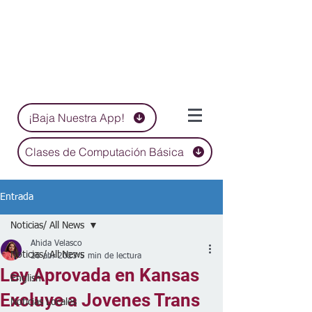
¡Baja Nuestra App!
Clases de Computación Básica
Entrada
Noticias/ All News
Ahida Velasco
Noticias/ All News
26 abr 2023
5 min de lectura
Ley Aprovada en Kansas
English
Excluye a Jovenes Trans
Noticias Locales