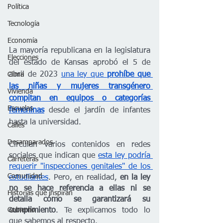
Política
Tecnología
Economía
La mayoría republicana en la legislatura 
Elecciones
del estado de Kansas aprobó el 5 de 
abril de 2023 
una ley que 
prohíbe que 
Clima
las niñas y mujeres transgénero 
Vivienda
compitan en equipos o categorías 
Escuelas
femeninas
desde el jardín de infantes 
hasta la universidad. 
Calles
Desamparados
Circulan varios contenidos en redes 
sociales que indican que 
esta ley podría 
Carreteras
requerir "inspecciones genitales" de los 
Comunidad
estudiantes
. Pero, en realidad, 
en la ley 
no se hace referencia a ellas ni se 
Historias que inspiran
detalla cómo se garantizará su 
cumplimiento
. Te explicamos todo lo 
Gobierno
que sabemos al respecto. 