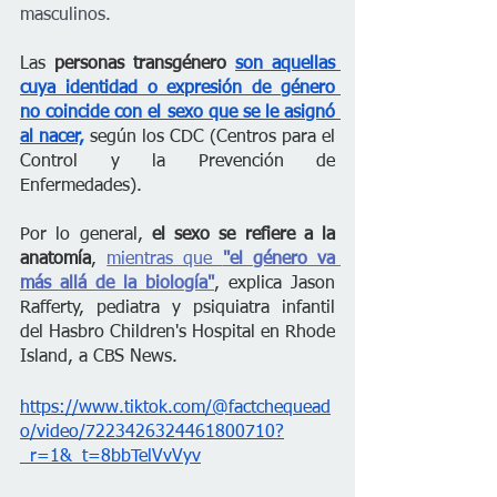
masculinos.
Las 
personas transgénero 
son aquellas 
cuya identidad o expresión de género 
no coincide con el sexo que se le asignó 
al nacer,
 según los CDC (Centros para el 
Control y la Prevención de 
Enfermedades).
Por lo general,
 el sexo se refiere a la 
anatomía
, 
mientras que 
"el género va 
más allá de la biología"
, explica Jason 
Rafferty, pediatra y psiquiatra infantil 
del Hasbro Children's Hospital en Rhode 
Island, a CBS News.
https://www.tiktok.com/@factchequead
o/video/7223426324461800710?
_r=1&_t=8bbTelVvVyv