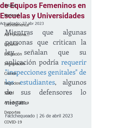
de Equipos Femeninos en
Estatal
Escuelas y Universidades
Nacional
Actualizado:
27 abr 2023
Latinoamérica
Mientras que algunas 
Así Funciona...
personas que critican la 
Español
ley señalan que su 
Educación
aplicación podría 
requerir 
Inmigración
"inspecciones genitales" de 
Crimen
los estudiantes
, algunos 
Negocios
de sus defensores lo 
Salud
niegan.
Arte & Cultura
Deportes
Factchequeado | 26 de abril 2023
COVID-19