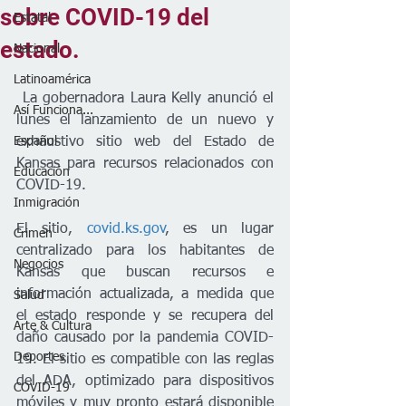
sobre COVID-19 del
Estatal
estado.
Nacional
Latinoamérica
 La gobernadora Laura Kelly anunció el 
Así Funciona...
lunes el lanzamiento de un nuevo y 
Español
exhaustivo sitio web del Estado de 
Kansas para recursos relacionados con 
Educación
COVID-19.
Inmigración
El sitio, 
covid.ks.gov
, es un lugar 
Crimen
centralizado para los habitantes de 
Negocios
Kansas que buscan recursos e 
información actualizada, a medida que 
Salud
el estado responde y se recupera del 
Arte & Cultura
daño causado por la pandemia COVID-
Deportes
19. El sitio es compatible con las reglas 
del ADA, optimizado para dispositivos 
COVID-19
móviles y muy pronto estará disponible 