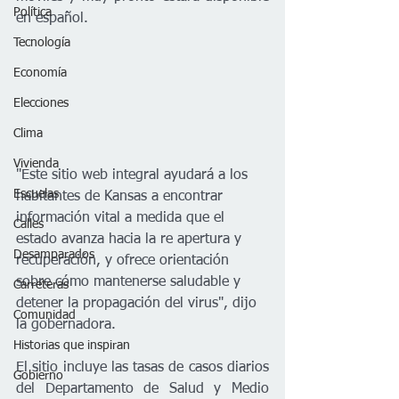
Política
en español.
Tecnología
Economía
Elecciones
Clima
Vivienda
"Este sitio web integral ayudará a los 
Escuelas
habitantes de Kansas a encontrar 
información vital a medida que el 
Calles
estado avanza hacia la re apertura y 
Desamparados
recuperación, y ofrece orientación 
sobre cómo mantenerse saludable y 
Carreteras
detener la propagación del virus", dijo 
Comunidad
la gobernadora.
Historias que inspiran
El sitio incluye las tasas de casos diarios 
Gobierno
del Departamento de Salud y Medio 