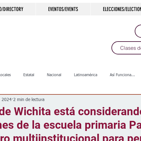
O/DIRECTORY
EVENTOS/EVENTS
ELECCIONES/ELECTIO
Clases d
Locales
Estatal
Nacional
Latinoamérica
Así Funciona...
n 2024
2 min de lectura
s
Salud
Arte & Cultura
Deportes
COVID-19
Política
de Wichita está considerand
nes de la escuela primaria P
Escuelas
Calles
Desamparados
Carreteras
Comunida
o multiinstitucional para p