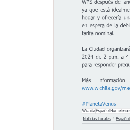
WPS después del anun
ya que está idealme
hogar y ofrecería un
en espera de la debi
tarifa nominal.  
La Ciudad organizará
2024 de 2 p.m. a 4 
para responder pregu
www.wichita.gov/ma
#PlanetaVenus
Wichita
Español
Homelessn
Noticias Locales
Español