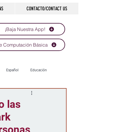
NS
CONTACTO/CONTACT US
¡Baja Nuestra App!
e Computación Básica
Español
Educación
Tecnología
Economía
o las
ark
d
Historias que inspiran
ersonas