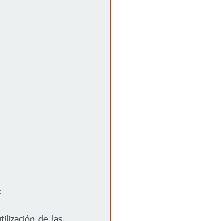
C 
lización de las 