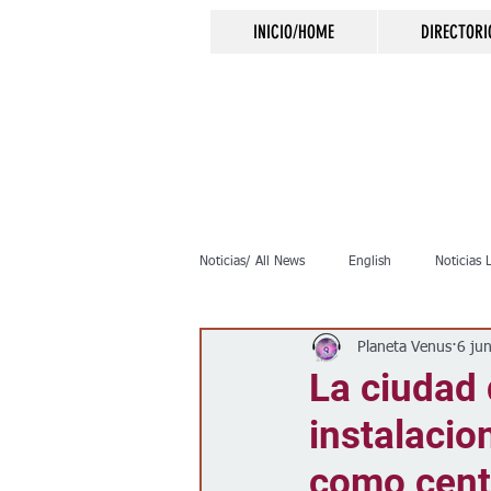
INICIO/HOME
DIRECTORI
Noticias/ All News
English
Noticias 
Planeta Venus
6 ju
Inmigración
Crimen
Negocio
La ciudad 
instalacio
Elecciones
Clima
Vivienda
como centr