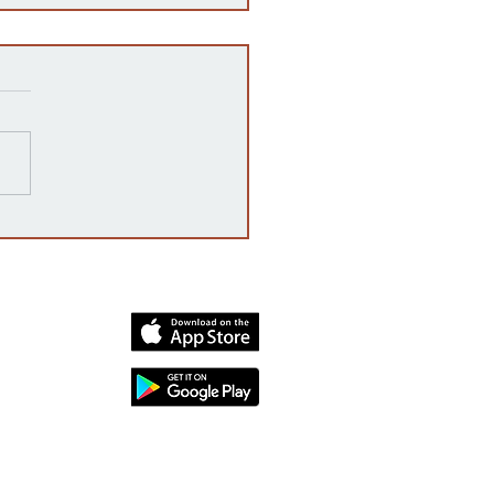
razones detrás de las
rrupciones en la venta de
cates mexicanos a
dos Unidos
dia