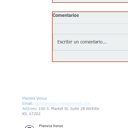
Comentarios
Escribir un comentario...
Jalapeños vinculados a un
brote de salmonela en EEUU
provienen de una granja en
México: autoridades
Contáctanos/Contact us
Planeta Venus
Email:
planetavenus.online
@gmail.com
Address
:
100 S. Market St. Suite 2B Wichita
KS. 67202