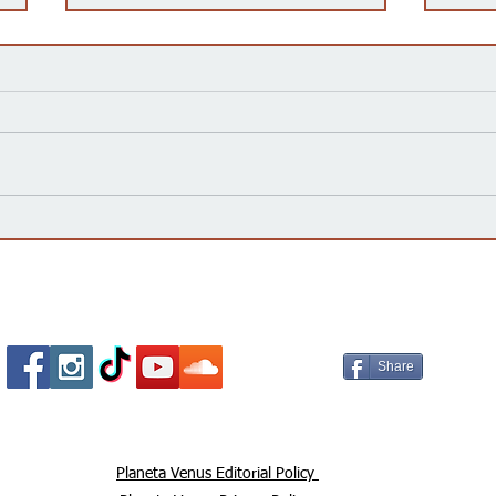
Kansas Define su Futuro en
Las 
las Primarias de 2026 y Mira
inte
hacia Noviembre
agua
Esta
Socializa Con Nosotros /
Our Social Me
Share
Planeta Venus Editorial Policy