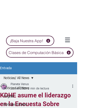
¡Baja Nuestra App!
Clases de Computación Básica
Entrada
Noticias/ All News
Planeta Venus
Noticias/ All News
11 feb 2025
2 min de lectura
KDHE asume el liderazgo
English
en la Encuesta Sobre
Noticias Locales