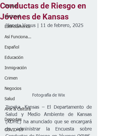
Conductas de Riesgo en
Estatal
Jóvenes de Kansas
Nacional
Planeta Venus | 11 de febrero, 2025
Latinoamérica
Así Funciona...
Español
Educación
Inmigración
Crimen
Negocios
Fotografía de Wix
Salud
Topeka, Kansas – El Departamento de 
Arte & Cultura
Salud y Medio Ambiente de Kansas 
Deportes
(KDHE) ha anunciado que se encargará 
de administrar la Encuesta sobre 
COVID-19