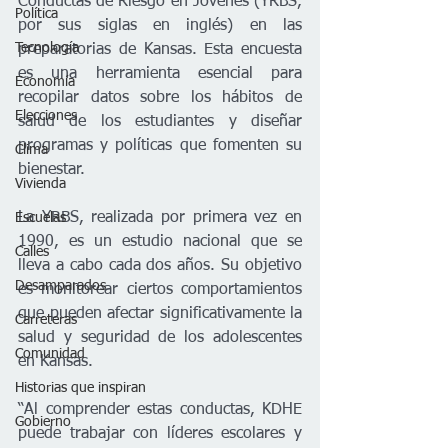
Conductas de Riesgo en Jóvenes (YRBS, 
Política
por sus siglas en inglés) en las 
Tecnología
preparatorias de Kansas. Esta encuesta 
es una herramienta esencial para 
Economía
recopilar datos sobre los hábitos de 
Elecciones
salud de los estudiantes y diseñar 
programas y políticas que fomenten su 
Clima
bienestar.
Vivienda
La YRBS, realizada por primera vez en 
Escuelas
1990, es un estudio nacional que se 
Calles
lleva a cabo cada dos años. Su objetivo 
Desamparados
es monitorear ciertos comportamientos 
que pueden afectar significativamente la 
Carreteras
salud y seguridad de los adolescentes 
Comunidad
en Kansas.
Historias que inspiran
“Al comprender estas conductas, KDHE 
Gobierno
puede trabajar con líderes escolares y 