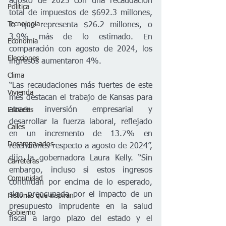
agosto de 2025 con una recaudación 
Política
total de impuestos de $692.3 millones, 
Tecnología
lo que representa $26.2 millones, o 
3.9% más de lo estimado. En 
Economía
comparación con agosto de 2024, los 
Elecciones
ingresos aumentaron 4%.
Clima
“Las recaudaciones más fuertes de este 
Vivienda
mes destacan el trabajo de Kansas para 
atraer inversión empresarial y 
Escuelas
desarrollar la fuerza laboral, reflejado 
Calles
en un incremento de 13.7% en 
Desamparados
retenciones respecto a agosto de 2024”, 
dijo la gobernadora Laura Kelly. “Sin 
Carreteras
embargo, incluso si estos ingresos 
Comunidad
continúan por encima de lo esperado, 
sigo preocupada por el impacto de un 
Historias que inspiran
presupuesto imprudente en la salud 
Gobierno
fiscal a largo plazo del estado y el 