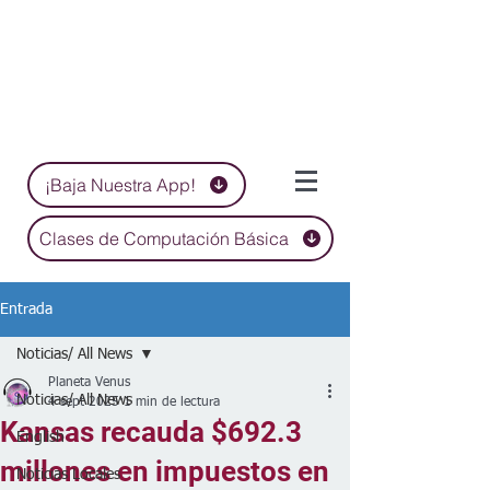
¡Baja Nuestra App!
Clases de Computación Básica
Entrada
Noticias/ All News
Planeta Venus
Noticias/ All News
4 sept 2025
1 min de lectura
Kansas recauda $692.3
English
millones en impuestos en
Noticias Locales