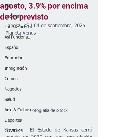
agosto, 3.9% por encima
Estatal
de lo previsto
Nacional
Topeka, KS | 04 de septiembre, 2025
Latinoamérica
Planeta Venus
Así Funciona...
Español
Educación
Inmigración
Crimen
Negocios
Salud
Arte & Cultura
Fotografía de iStock
Deportes
Topeka – El Estado de Kansas cerró 
COVID-19