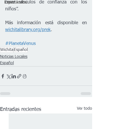
crear vínculos de confianza con los 
Espectáculos
niños”.
Más información está disponible en 
wichitalibrary.org/prek
. 
#PlanetaVenus
Wichita
Español
Noticias Locales
Español
Ver todo
Entradas recientes