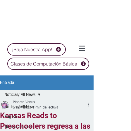
¡Baja Nuestra App!
Clases de Computación Básica
Entrada
Noticias/ All News
Planeta Venus
Noticias/ All News
1 nov 2023
1 min de lectura
Kansas Reads to
English
Preschoolers regresa a las
Noticias Locales