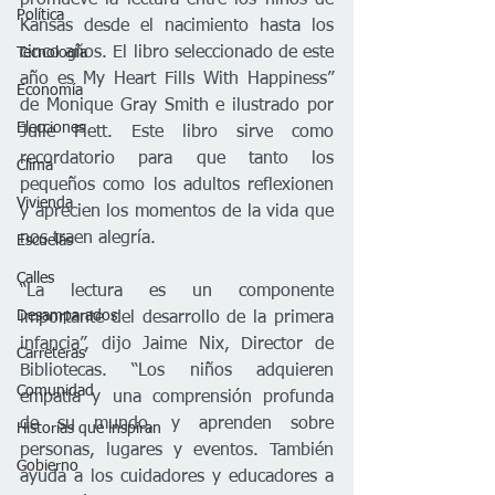
promueve la lectura entre los niños de 
Política
Kansas desde el nacimiento hasta los 
cinco años. El libro seleccionado de este 
Tecnología
año es My Heart Fills With Happiness” 
Economía
de Monique Gray Smith e ilustrado por 
Elecciones
Julie Flett. Este libro sirve como 
recordatorio para que tanto los 
Clima
pequeños como los adultos reflexionen 
Vivienda
y aprecien los momentos de la vida que 
nos traen alegría.
Escuelas
Calles
“La lectura es un componente 
Desamparados
importante del desarrollo de la primera 
infancia”, dijo Jaime Nix, Director de 
Carreteras
Bibliotecas. “Los niños adquieren 
Comunidad
empatía y una comprensión profunda 
de su mundo, y aprenden sobre 
Historias que inspiran
personas, lugares y eventos. También 
Gobierno
ayuda a los cuidadores y educadores a 