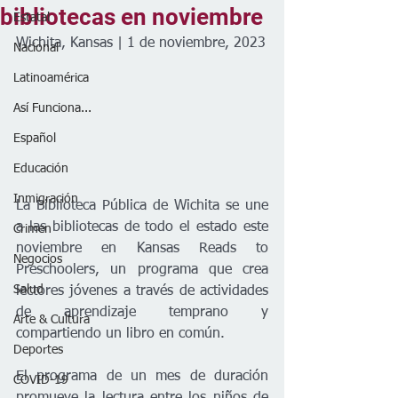
bibliotecas en noviembre
Estatal
Wichita, Kansas | 1 de noviembre, 2023
Nacional
Latinoamérica
Así Funciona...
Español
Educación
Inmigración
La Biblioteca Pública de Wichita se une 
a las bibliotecas de todo el estado este 
Crimen
noviembre en Kansas Reads to 
Negocios
Preschoolers, un programa que crea 
Salud
lectores jóvenes a través de actividades 
de aprendizaje temprano y 
Arte & Cultura
compartiendo un libro en común.
Deportes
El programa de un mes de duración 
COVID-19