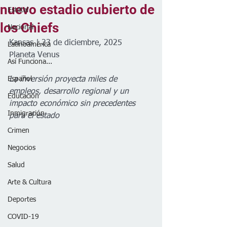
nuevo estadio cubierto de
Estatal
los Chiefs
Nacional
Kansas | 23 de diciembre, 2025
Latinoamérica
Planeta Venus 
Así Funciona...
Español
La inversión proyecta miles de 
empleos, desarrollo regional y un 
Educación
impacto económico sin precedentes 
Inmigración
para el estado
Crimen
Negocios
Salud
Arte & Cultura
Deportes
COVID-19