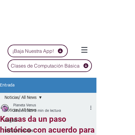
¡Baja Nuestra App!
Clases de Computación Básica
Entrada
Noticias/ All News
Planeta Venus
Noticias/ All News
23 dic 2025
3 min de lectura
Kansas da un paso
English
histórico con acuerdo para
Noticias Locales