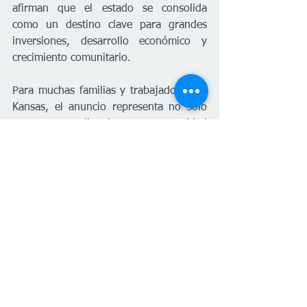
afirman que el estado se consolida 
como un destino clave para grandes 
inversiones, desarrollo económico y 
crecimiento comunitario.
Para muchas familias y trabajadores de 
Kansas, el anuncio representa no solo 
un nuevo estadio, sino una oportunidad 
de desarrollo, empleo y proyección para 
las próximas décadas.
Kansas
KC Chiefs
Estadio
Estatal
Español
Deportes