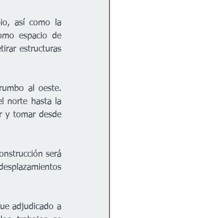
o, así como la 
como espacio de 
irar estructuras 
rumbo al oeste. 
 norte hasta la 
ur y tomar desde 
nstrucción será 
desplazamientos 
fue adjudicado a 