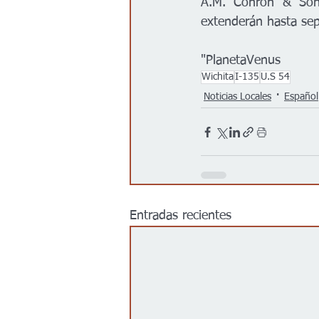
A.M. Cohron & Son, 
extenderán hasta se
"PlanetaVenus
Wichita
I-135
U.S 54
Noticias Locales
Español
Entradas recientes