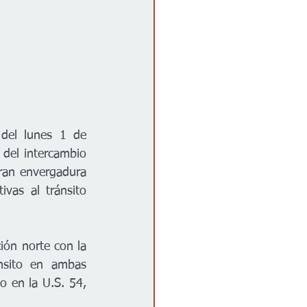
del lunes 1 de 
del intercambio 
ran envergadura 
vas al tránsito 
ión norte con la 
nsito en ambas 
 en la U.S. 54, 