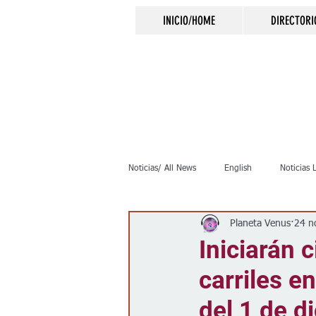
INICIO/HOME
DIRECTORI
Noticias/ All News
English
Noticias 
Planeta Venus
24 n
Inmigración
Crimen
Negocio
Iniciarán 
carriles en
Elecciones
Clima
Vivienda
del 1 de d