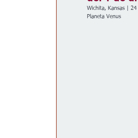
Wichita, Kansas | 2
Gobierno
Espectáculos
Planeta Venus