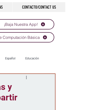
NS
CONTACTO/CONTACT US
¡Baja Nuestra App!
e Computación Básica
Español
Educación
Tecnología
Economía
as y
artir
d
Historias que inspiran