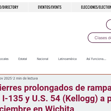
O/DIRECTORY
EVENTOS/EVENTS
ELECCIONES/ELECTIO
Clases d
Locales
Estatal
Nacional
Latinoamérica
Así Funciona...
ov 2025
2 min de lectura
s
Salud
Arte & Cultura
Deportes
COVID-19
Política
cierres prolongados de ramp
 I-135 y U.S. 54 (Kellogg) a p
Escuelas
Calles
Desamparados
Carreteras
Comunida
iciembre en Wichita