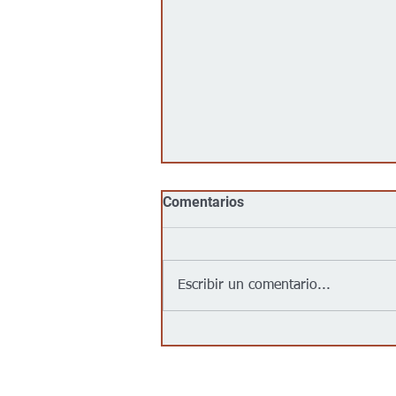
Comentarios
Escribir un comentario...
Jalapeños vinculados a un
brote de salmonela en EEUU
provienen de una granja en
México: autoridades