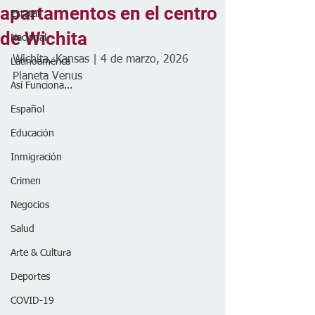
apartamentos en el centro
Estatal
de Wichita
Nacional
Wichita, Kansas | 4 de marzo, 2026
Latinoamérica
Planeta Venus 
Así Funciona...
Español
Educación
Inmigración
Crimen
Negocios
Salud
Arte & Cultura
Deportes
COVID-19