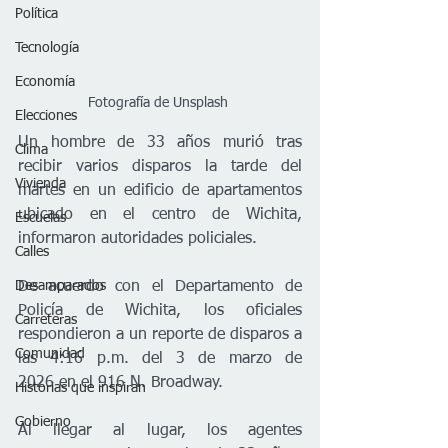
Política
Tecnología
Economía
Fotografía de Unsplash 
Elecciones
Un hombre de 33 años murió tras 
Clima
recibir varios disparos la tarde del 
Vivienda
martes en un edificio de apartamentos 
ubicado en el centro de Wichita, 
Escuelas
informaron autoridades policiales.
Calles
Desamparados
De acuerdo con el Departamento de 
Policía de Wichita, los oficiales 
Carreteras
respondieron a un reporte de disparos a 
Comunidad
las 4:16 p.m. del 3 de marzo de 
2026 en el 916 N. Broadway.
Historias que inspiran
Gobierno
Al llegar al lugar, los agentes 