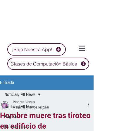
¡Baja Nuestra App!
Clases de Computación Básica
Entrada
Noticias/ All News
Planeta Venus
Noticias/ All News
4 mar
1 min de lectura
Hombre muere tras tiroteo
English
en edificio de
Noticias Locales