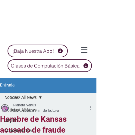
¡Baja Nuestra App!
Clases de Computación Básica
Entrada
Noticias/ All News
Planeta Venus
Noticias/ All News
9 dic 2025
1 min de lectura
Hombre de Kansas
English
acusado de fraude
Noticias Locales