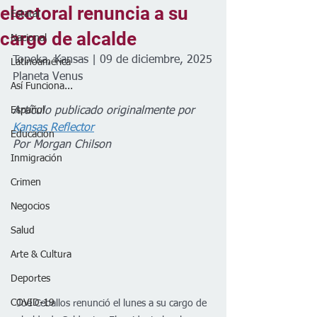
electoral renuncia a su
Estatal
cargo de alcalde
Nacional
Topeka, Kansas | 09 de diciembre, 2025
Latinoamérica
Planeta Venus
Así Funciona...
Español
Artículo publicado originalmente por 
Kansas Reflector
Educación
Por Morgan Chilson
Inmigración
Crimen
Negocios
Salud
Arte & Cultura
Deportes
COVID-19
Joe Ceballos renunció el lunes a su cargo de 