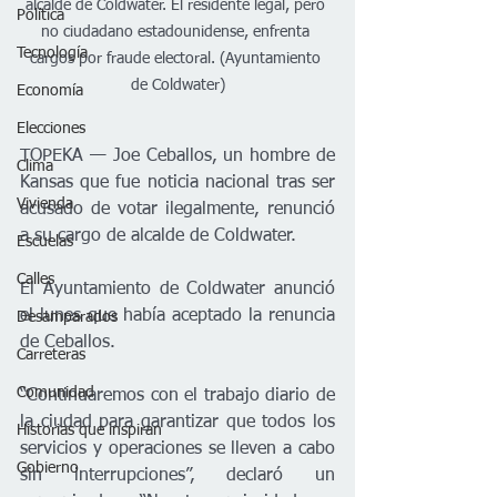
alcalde de Coldwater. El residente legal, pero 
Política
no ciudadano estadounidense, enfrenta 
Tecnología
cargos por fraude electoral. (Ayuntamiento 
de Coldwater)
Economía
Elecciones
TOPEKA — Joe Ceballos, un hombre de 
Clima
Kansas que fue noticia nacional tras ser 
Vivienda
acusado de votar ilegalmente, renunció 
a su cargo de alcalde de Coldwater.
Escuelas
Calles
El Ayuntamiento de Coldwater anunció 
el lunes que había aceptado la renuncia 
Desamparados
de Ceballos.
Carreteras
Comunidad
“Continuaremos con el trabajo diario de 
la ciudad para garantizar que todos los 
Historias que inspiran
servicios y operaciones se lleven a cabo 
Gobierno
sin interrupciones”, declaró un 