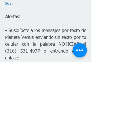
sas
.
Alertas:
• Suscríbete a los mensajes por texto de 
Planeta Venus enviando un texto por tu 
celular con la palabra NOTICIAS al 
(316) 531-4977 o entrando a este 
enlace: 
https://joinsubtext.com/c/planetavenus
• Suscríbete a las alertas locales por 
SMS de tu condado o ciudad y sigue a 
las oficinas del National Weather Service 
(NWS) en redes sociales para 
actualizaciones frecuentes.
• En caso de emergencia médica o 
cables eléctricos caídos, marca 