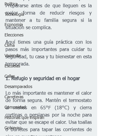
Política
Prepararse antes de que lleguen es la 
mejor forma de reducir riesgos y 
Tecnología
mantener a tu familia segura si la 
Economía
situación se complica.
Elecciones
Aquí tienes una guía práctica con los 
Clima
pasos más importantes para cuidar tu 
Vivienda
seguridad, tu casa y tu bienestar en esta 
temporada.
Escuelas
Calles
1. Refugio y seguridad en el hogar
Desamparados
Lo más importante es mantener el calor 
Carreteras
de forma segura. Mantén el termostato 
Comunidad
al menos en 65°F (18°C) y cierra 
cortinas o persianas por la noche para 
Historias que inspiran
evitar que se escape el calor. Usa toallas 
Gobierno
o burletes para tapar las corrientes de 