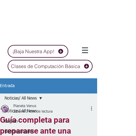
¡Baja Nuestra App!
Clases de Computación Básica
Entrada
Noticias/ All News
Planeta Venus
Noticias/ All News
22 ene
3 min de lectura
Guía completa para
English
prepararse ante una
Noticias Locales