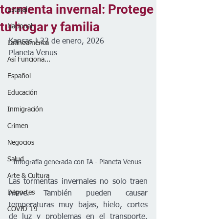
tormenta invernal: Protege
Estatal
tu hogar y familia
Nacional
Kansas | 22 de enero, 2026
Latinoamérica
Planeta Venus 
Así Funciona...
Español
Educación
Inmigración
Crimen
Negocios
Salud
Infografía generada con IA - Planeta Venus 
Arte & Cultura
Las tormentas invernales no solo traen 
Deportes
nieve. También pueden causar 
temperaturas muy bajas, hielo, cortes 
COVID-19
de luz y problemas en el transporte. 