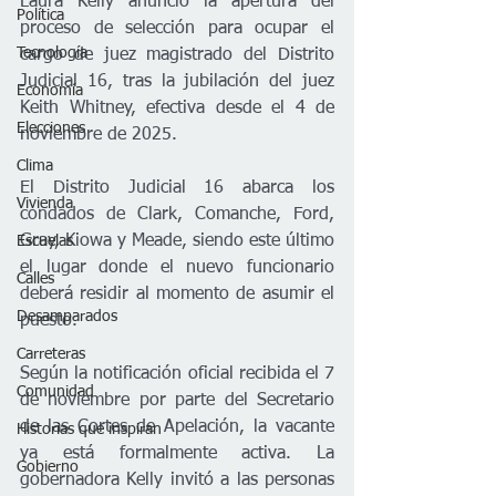
Laura Kelly anunció la apertura del 
Política
proceso de selección para ocupar el 
Tecnología
cargo de juez magistrado del Distrito 
Judicial 16, tras la jubilación del juez 
Economía
Keith Whitney, efectiva desde el 4 de 
Elecciones
noviembre de 2025.
Clima
El Distrito Judicial 16 abarca los 
Vivienda
condados de Clark, Comanche, Ford, 
Gray, Kiowa y Meade, siendo este último 
Escuelas
el lugar donde el nuevo funcionario 
Calles
deberá residir al momento de asumir el 
Desamparados
puesto.
Carreteras
Según la notificación oficial recibida el 7 
Comunidad
de noviembre por parte del Secretario 
de las Cortes de Apelación, la vacante 
Historias que inspiran
ya está formalmente activa. La 
Gobierno
gobernadora Kelly invitó a las personas 