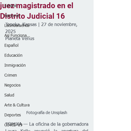
juez magistrado en el
Estatal
Distrito Judicial 16
Nacional
Topeka, Kansas | 27 de noviembre, 
Latinoamérica
2025
Así Funciona...
Planeta Venus
Español
Educación
Inmigración
Crimen
Negocios
Salud
Arte & Cultura
Fotografía de Unsplash
Deportes
TOPEKA — La oficina de la gobernadora 
COVID-19