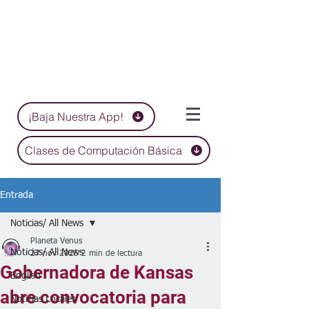
¡Baja Nuestra App!
Clases de Computación Básica
Entrada
Noticias/ All News
Planeta Venus
Noticias/ All News
27 nov 2025
2 min de lectura
Gobernadora de Kansas
English
abre convocatoria para
Noticias Locales