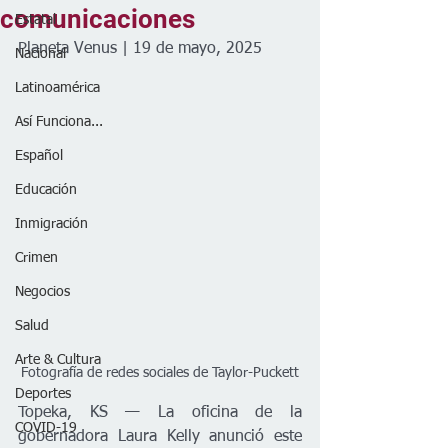
comunicaciones
Estatal
Planeta Venus | 19 de mayo, 2025
Nacional
Latinoamérica
Así Funciona...
Español
Educación
Inmigración
Crimen
Negocios
Salud
Arte & Cultura
Fotografía de redes sociales de Taylor-Puckett
Deportes
Topeka, KS — La oficina de la 
COVID-19
gobernadora Laura Kelly anunció este 