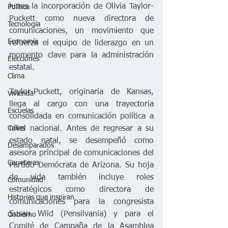
lunes la incorporación de Olivia Taylor-
Política
Puckett como nueva directora de 
Tecnología
comunicaciones, un movimiento que 
Economía
refuerza el equipo de liderazgo en un 
momento clave para la administración 
Elecciones
estatal.
Clima
Taylor-Puckett, originaria de Kansas, 
Vivienda
llega al cargo con una trayectoria 
Escuelas
consolidada en comunicación política a 
Calles
nivel nacional. Antes de regresar a su 
estado natal, se desempeñó como 
Desamparados
asesora principal de comunicaciones del 
Carreteras
Partido Demócrata de Arizona. Su hoja 
de vida también incluye roles 
Comunidad
estratégicos como directora de 
Historias que inspiran
comunicaciones para la congresista 
Susan Wild (Pensilvania) y para el 
Gobierno
Comité de Campaña de la Asamblea 