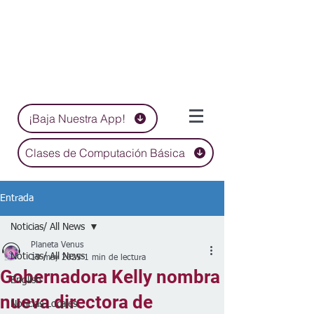
¡Baja Nuestra App!
Clases de Computación Básica
Entrada
Noticias/ All News
Planeta Venus
Noticias/ All News
19 may 2025
1 min de lectura
Gobernadora Kelly nombra
English
nueva directora de
Noticias Locales