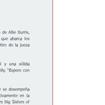
e Allie Burris, 
 que abarca los 
iro de la jueza 
l y una sólida 
lly. “Espero con 
y se desempeña 
ivamente en la 
 Big Sisters of 