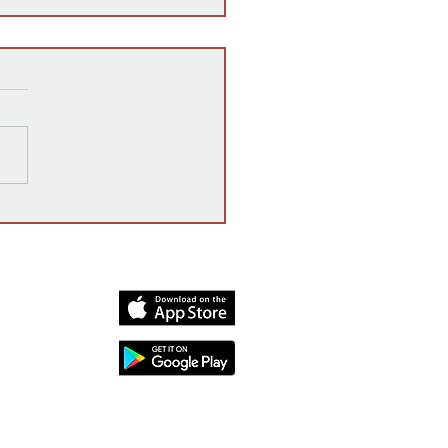
razones detrás de las
rrupciones en la venta de
cates mexicanos a
dos Unidos
dia