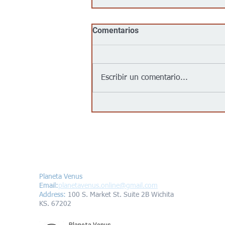
Comentarios
Escribir un comentario...
Jalapeños vinculados a un
brote de salmonela en EEUU
provienen de una granja en
México: autoridades
Contáctanos/Contact us
Planeta Venus
Email:
planetavenus.online
@gmail.com
Address
:
100 S. Market St. Suite 2B Wichita
KS. 67202