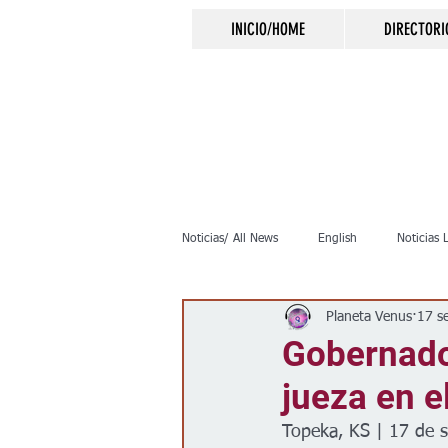
INICIO/HOME
DIRECTORI
Noticias/ All News
English
Noticias 
Planeta Venus
17 s
Inmigración
Crimen
Negocio
Gobernador
jueza en el
Elecciones
Clima
Vivienda
Topeka, KS | 17 de 