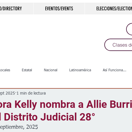
O/DIRECTORY
EVENTOS/EVENTS
ELECCIONES/ELECTIO
Clases d
Locales
Estatal
Nacional
Latinoamérica
Así Funciona...
ept 2025
1 min de lectura
s
Salud
Arte & Cultura
Deportes
COVID-19
Política
a Kelly nombra a Allie Burr
 Distrito Judicial 28°
Escuelas
Calles
Desamparados
Carreteras
Comunida
septiembre, 2025