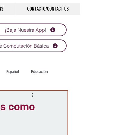
NS
CONTACTO/CONTACT US
¡Baja Nuestra App!
e Computación Básica
Español
Educación
Tecnología
Economía
is como
d
Historias que inspiran