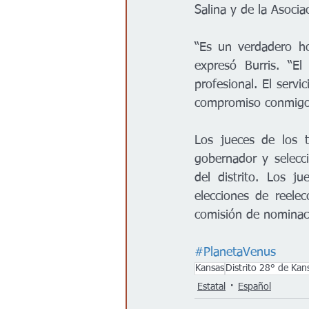
Salina y de la Asocia
“Es un verdadero ho
expresó Burris. “El
profesional. El servi
compromiso conmigo 
Los jueces de los t
gobernador y selecc
del distrito. Los j
elecciones de reele
comisión de nominaci
#PlanetaVenus
Kansas
Distrito 28° de Kan
Estatal
Español