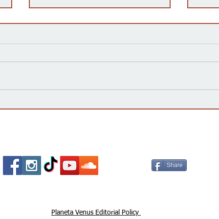
Kansas Define su Futuro en
Las 
las Primarias de 2026 y Mira
inte
hacia Noviembre
agua
Esta
Socializa Con Nosotros /
Our Social Me
Share
Planeta Venus Editorial Policy