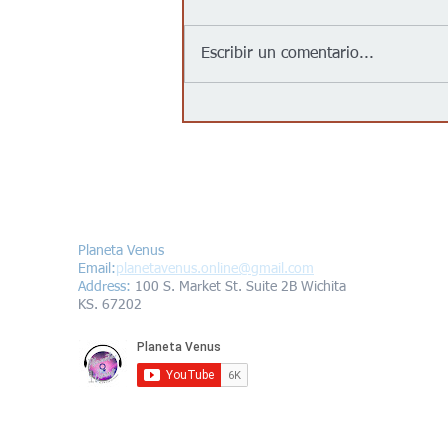
Escribir un comentario...
Jalapeños vinculados a un
brote de salmonela en EEUU
provienen de una granja en
México: autoridades
Contáctanos/Contact us
Planeta Venus
Email:
planetavenus.online
@gmail.com
Address
:
100 S. Market St. Suite 2B Wichita
KS. 67202