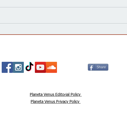
Kansas Define su Futuro en
Las 
las Primarias de 2026 y Mira
inte
hacia Noviembre
agua
Esta
Socializa Con Nosotros /
Our Social Me
Share
Planeta Venus Editorial Policy
Planeta Venus Privacy Policy