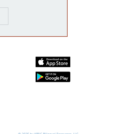
razones detrás de las
rrupciones en la venta de
cates mexicanos a
dos Unidos
dia