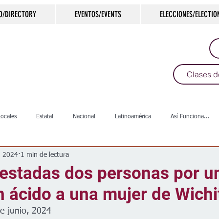
O/DIRECTORY
EVENTOS/EVENTS
ELECCIONES/ELECTIO
Clases d
Locales
Estatal
Nacional
Latinoamérica
Así Funciona...
n 2024
1 min de lectura
s
Salud
Arte & Cultura
Deportes
COVID-19
Política
restadas dos personas por u
 ácido a una mujer de Wichi
Escuelas
Calles
Desamparados
Carreteras
Comunida
e junio, 2024