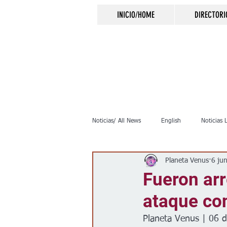
INICIO/HOME
DIRECTORI
Noticias/ All News
English
Noticias 
Planeta Venus
6 ju
Inmigración
Crimen
Negocio
Fueron ar
ataque con
Elecciones
Clima
Vivienda
Planeta Venus | 06 d