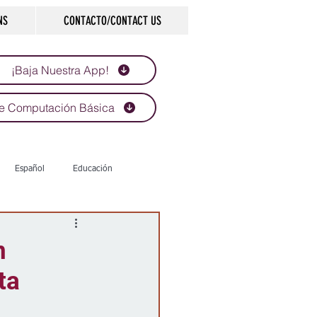
NS
CONTACTO/CONTACT US
¡Baja Nuestra App!
e Computación Básica
Español
Educación
Tecnología
Economía
n
ta
d
Historias que inspiran