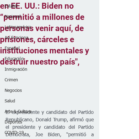
en EE. UU.: Biden no
Estatal
“permitió a millones de
Nacional
personas venir aquí, de
Latinoamérica
prisiones, cárceles e
Así Funciona...
instituciones mentales y
Español
Educación
destruir nuestro país",
Inmigración
Crimen
Negocios
Salud
Arte & Cultura
El expresidente y candidato del Partido 
Republicano, Donald Trump, afirmó que 
Deportes
el presidente y candidato del Partido 
COVID-19
Demócrata, Joe Biden, “permitió a 