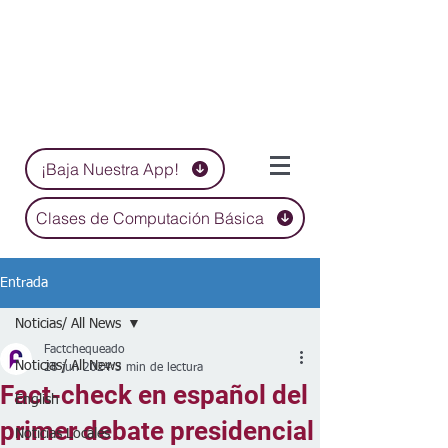
¡Baja Nuestra App!
Clases de Computación Básica
Entrada
Noticias/ All News
Factchequeado
Noticias/ All News
28 jun 2024
3 min de lectura
Fact-check en español del
English
primer debate presidencial
Noticias Locales