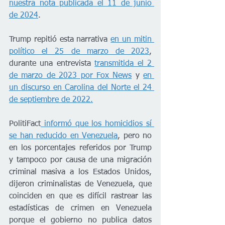
nuestra nota publicada el 11 de junio 
de 2024
. 
Trump repitió esta narrativa 
en un mitin 
político el 25 de marzo de 2023
, 
durante una entrevista 
transmitida el 2 
de marzo de 2023 por Fox News
 y 
en 
un discurso en Carolina del Norte el 24 
de septiembre de 2022.
PolitiFact
 informó que los homicidios sí 
se han reducido en Venezuela
, pero no 
en los porcentajes referidos por Trump 
y tampoco por causa de una migración 
criminal masiva a los Estados Unidos, 
dijeron criminalistas de Venezuela, que 
coinciden en que es difícil rastrear las 
estadísticas de crimen en Venezuela 
porque el gobierno no publica datos 