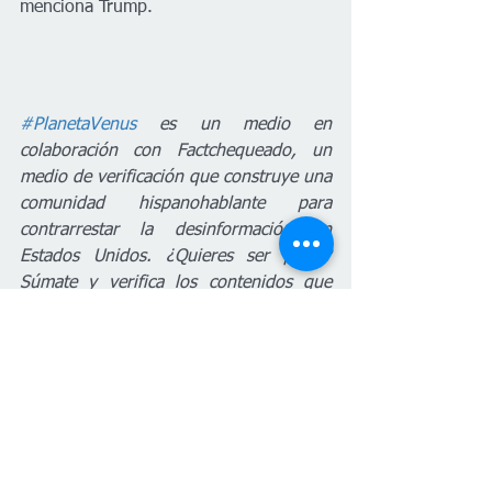
menciona Trump.
#PlanetaVenus
 es un medio en 
colaboración con Factchequeado, un 
medio de verificación que construye una 
comunidad hispanohablante para 
contrarrestar la desinformación en 
Estados Unidos. ¿Quieres ser parte? 
Súmate y verifica los contenidos que 
recibes enviándolos a nuestro 
WhatsApp +16468736087 o a 
factchequeado.com/whatsapp
.
Biden
Migrantes
Millones
Prisiones
Nacional
Política
Español