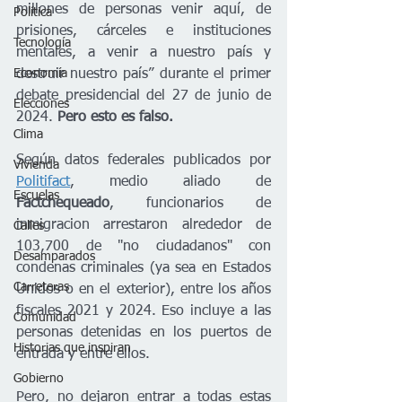
millones de personas venir aquí, de 
Política
prisiones, cárceles e instituciones 
Tecnología
mentales, a venir a nuestro país y 
destruir nuestro país” durante el primer 
Economía
debate presidencial del 27 de junio de 
Elecciones
2024. 
Pero esto es falso.
Clima
Según datos federales publicados por 
Vivienda
Politifact
, medio aliado de 
Escuelas
Factchequeado
, funcionarios de 
inmigracion arrestaron alrededor de 
Calles
103,700 de "no ciudadanos" con 
Desamparados
condenas criminales (ya sea en Estados 
Carreteras
Unidos o en el exterior), entre los años 
fiscales 2021 y 2024. Eso incluye a las 
Comunidad
personas detenidas en los puertos de 
Historias que inspiran
entrada y entre ellos.
Gobierno
Pero, no dejaron entrar a todas estas 