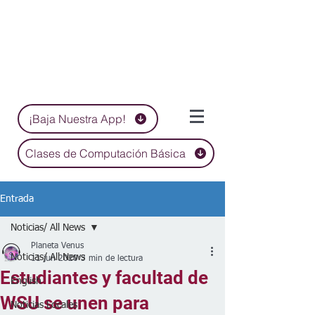
¡Baja Nuestra App!
Clases de Computación Básica
Entrada
Noticias/ All News
Planeta Venus
Noticias/ All News
11 jun 2020
3 min de lectura
Estudiantes y facultad de
English
WSU se unen para
Noticias Locales