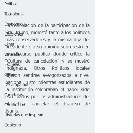
Política
Tecnología
Economía
La cancelación de la participación de la 
Sra. Trump, molestó tanto a los políticos 
Elecciones
más conservadores y la misma hija del 
Clima
presidente dio su opinión sobre esto en 
un discurso público donde criticó la 
Vivienda
“Cultura de cancelación” y se mostró 
Escuelas
indignada. Otros Políticos locales 
Calles
dijeron sentirse avergonzados a nivel 
nacional. Esto mientras estudiantes de 
Desamparados
la institución celebraban el haber sido 
Carreteras
escuchados por los administradores del 
plantel al cancelar el discurso de 
Comunidad
Ivanka. 
Historias que inspiran
Gobierno