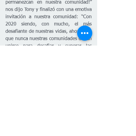
permanezcan en nuestra comunidad!” 
nos dijo Tony y finalizó con una emotiva 
invitación a nuestra comunidad: “Con 
2020 siendo, con mucho, el más 
desafiante de nuestras vidas, ahora más 
que nunca nuestras comunidades deben 
unirse para desafiar y superar las 
injusticias que nos separan y esto 
comienza en las urnas a la hora de 
votar.”
Aunque la junta de los Regentes el 
Miércoles, se llevo a cabo de manera 
privada, más tarde se dio a conocer que 
el Sr. Jay Golden continúa en su puesto 
de Presidente de WSU mostrando una 
vez más el poder que los estudiantes, 
facultad y comunidad tienen al unir sus 
voces. 
#PlanetaVenus