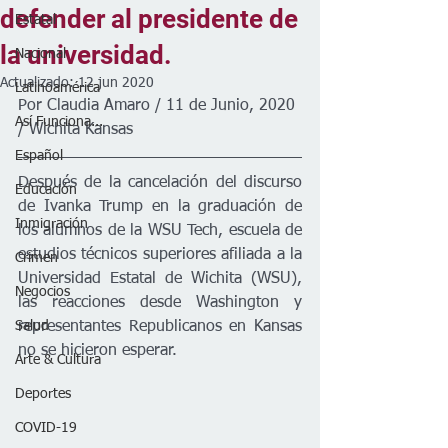
defender al presidente de
Estatal
la universidad.
Nacional
Actualizado:
12 jun 2020
Latinoamérica
Por Claudia Amaro / 11 de Junio, 2020 
Así Funciona...
/ Wichita Kansas
Español
Después de la cancelación del discurso 
Educación
de Ivanka Trump en la graduación de 
Inmigración
los alumnos de la WSU Tech, escuela de 
estudios técnicos superiores afiliada a la 
Crimen
Universidad Estatal de Wichita (WSU), 
Negocios
las reacciones desde Washington y 
Salud
representantes Republicanos en Kansas 
no se hicieron esperar.
Arte & Cultura
Deportes
COVID-19