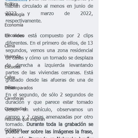
Política
habían circulado al menos en junio de 
2023 y marzo de 2022, 
Tecnología
respectivamente.
Economía
El video está compuesto por 2 clips 
Elecciones
diferentes. En el primero de ellos, de 13 
Clima
segundos, vemos una zona residencial 
Vivienda
de casas y cómo un tornado se desplaza 
de derecha a izquierda levantando 
Escuelas
partes de las viviendas cercanas. Está 
Calles
grabado desde las afueras de una de 
ellas.
Desamparados
En el segundo, de sólo 2 segundos de 
Carreteras
duración y que parece estar tomado 
Comunidad
desde un vehículo, observamos un 
campo y 2 casas amenazadas por otro 
Historias que inspiran
tornado. 
Durante toda la grabación se 
Gobierno
puede leer sobre las imágenes la frase, 