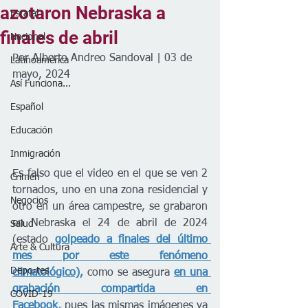
azotaron Nebraska a
Estatal
finales de abril
Nacional
Por Alberto Andreo Sandoval | 03 de 
Latinoamérica
mayo, 2024
Así Funciona...
Español
Educación
Inmigración
Es falso que el video en el que se ven 2 
Crimen
tornados, uno en una zona residencial y 
Negocios
otro en un área campestre, se grabaron 
en Nebraska el 24 de abril de 2024 
Salud
(estado
golpeado a finales del último 
Arte & Cultura
mes por este fenómeno 
Deportes
climatológico),
 como se asegura
en una 
grabación compartida en 
COVID-19
Facebook,
pues las mismas imágenes ya 