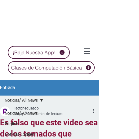
¡Baja Nuestra App!
Clases de Computación Básica
Entrada
Noticias/ All News
Factchequeado
Noticias/ All News
3 may 2024
3 min de lectura
Es falso que este video sea
English
de los tornados que
Noticias Locales