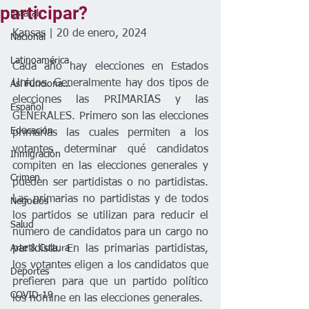
participar?
Estatal
Kansas | 20 de enero, 2024
Nacional
Latinoamérica
Cada año hay elecciones en Estados 
Unidos. Generalmente hay dos tipos de 
Así Funciona...
elecciones las PRIMARIAS y las 
Español
GENERALES. Primero son las elecciones 
Educación
primarias las cuales permiten a los 
votantes determinar qué candidatos 
Inmigración
compiten en las elecciones generales y 
Crimen
pueden ser partidistas o no partidistas. 
Las primarias no partidistas y de todos 
Negocios
los partidos se utilizan para reducir el 
Salud
número de candidatos para un cargo no 
Arte & Cultura
partidista. En las primarias partidistas, 
los votantes eligen a los candidatos que 
Deportes
prefieren para que un partido político 
COVID-19
los nomine en las elecciones generales.