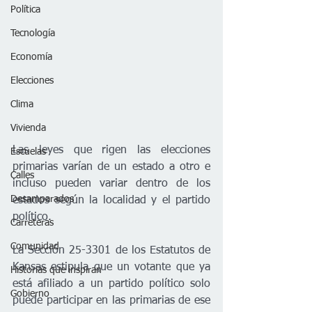
Política
Tecnología
Economía
Elecciones
Clima
Vivienda
Las leyes que rigen las elecciones 
Escuelas
primarias varían de un estado a otro e 
Calles
incluso pueden variar dentro de los 
Desamparados
estados según la localidad y el partido 
político. 
Carreteras
Comunidad
La Sección 25-3301 de los Estatutos de 
Kansas estipula que un votante que ya 
Historias que inspiran
está afiliado a un partido político solo 
Gobierno
puede participar en las primarias de ese 