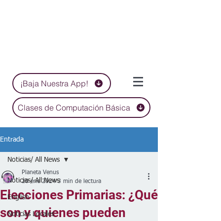
¡Baja Nuestra App!
Clases de Computación Básica
Entrada
Noticias/ All News
Planeta Venus
Noticias/ All News
20 ene 2024
3 min de lectura
Elecciones Primarias: ¿Qué
English
son y quienes pueden
Noticias Locales